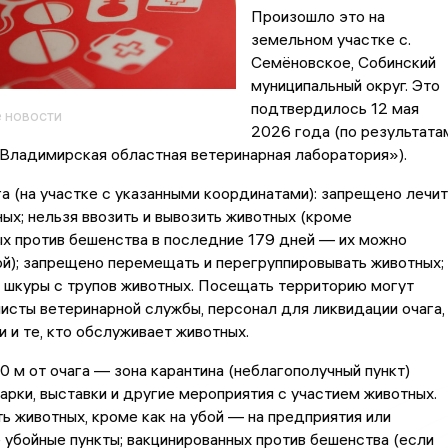
Произошло это на
земельном участке с.
Семёновское, Собинский
муниципальный округ. Это
подтвердилось 12 мая
 новости
2026 года (по результата
Владимирская областная ветеринарная лаборатория»).
га (на участке с указанными координатами): запрещено лечит
ых; нельзя ввозить и вывозить животных (кроме
х против бешенства в последние 179 дней — их можно
ой); запрещено перемещать и перегруппировывать животных;
 шкуры с трупов животных. Посещать территорию могут
исты ветеринарной службы, персонал для ликвидации очага,
 и те, кто обслуживает животных.
0 м от очага — зона карантина (неблагополучный пункт)
рки, выставки и другие мероприятия с участием животных.
ь животных, кроме как на убой — на предприятия или
убойные пункты; вакцинированных против бешенства (если