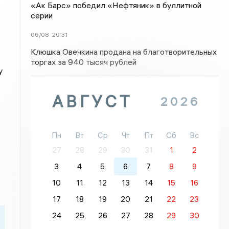
«Ак Барс» победил «Нефтяник» в буллитной
серии
06/08
20:31
Клюшка Овечкина продана на благотворительных
торгах за 940 тысяч рублей
у
АВГУСТ
2026
Пн
Вт
Ср
Чт
Пт
Сб
Вс
27
28
29
30
31
1
2
3
4
5
6
7
8
9
10
11
12
13
14
15
16
17
18
19
20
21
22
23
24
25
26
27
28
29
30