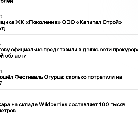
ублей
0
йщика ЖК «Поколение» ООО «Капитал Строй»
уд
6
ову официально представили в должности прокурор
й области
1
ошёл Фестиваль Огурца: сколько потратили на
?
3
ра на складе Wildberries составляет 100 тысяч
метров
2