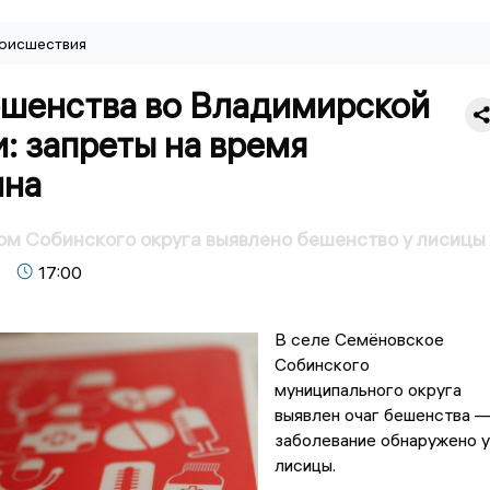
оисшествия
ешенства во Владимирской
: запреты на время
ина
м Собинского округа выявлено бешенство у лисицы
17:00
В селе Семёновское
Собинского
муниципального округа
выявлен очаг бешенства 
заболевание обнаружено у
лисицы.