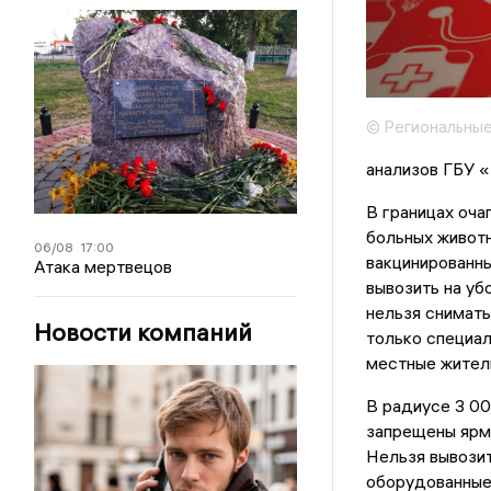
© Региональные
анализов ГБУ «
В границах оча
больных животн
06/08
17:00
вакцинированны
Атака мертвецов
вывозить на уб
нельзя снимать
Новости компаний
только специал
местные жители
В радиусе 3 00
запрещены ярма
Нельзя вывозит
оборудованные 