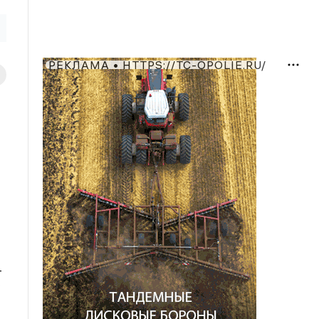
РЕКЛАМА • HTTPS://TC-OPOLIE.RU/
—