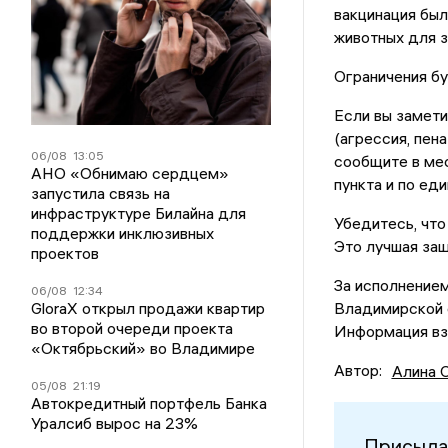
вакцинация был
животных для з
Ограничения бу
Если вы замети
(агрессия, пен
06/08
13:05
сообщите в ме
АНО «Обнимаю сердцем»
пункта и по ед
запустила связь на
инфраструктуре Билайна для
Убедитесь, что
поддержки инклюзивных
Это лучшая защ
проектов
За исполнением
06/08
12:34
GloraX открыл продажи квартир
Владимирской 
во второй очереди проекта
Информация вз
«Октябрьский» во Владимире
Автор:
Алина 
05/08
21:19
Автокредитный портфель Банка
Уралсиб вырос на 23%
Присыла