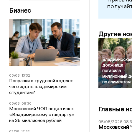
получайт
Бизнес
Другие но
Владимирская
должница
погасила
05/08
13:32
миллионный д
Поправки в трудовой кодекс:
по алиментам
чего ждать владимирским
студентам?
05/08
08:30
Главные н
Московский ЧОП подал иск к
«Владимирскому стандарту»
на 36 миллионов рублей
05/08/2026 08:
Московский 
03/08
17:32