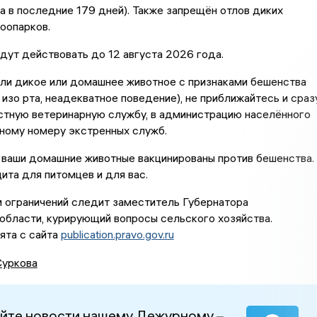
а в последние 179 дней). Также запрещён отлов диких
оопарков.
дут действовать до 12 августа 2026 года.
ли дикое или домашнее животное с признаками бешенства
а изо рта, неадекватное поведение), не приближайтесь и сраз
стную ветеринарную службу, в администрацию населённого
иному номеру экстренных служб.
 ваши домашние животные вакцинированы против бешенства.
ита для питомцев и для вас.
 ограничений следит заместитель Губернатора
области, курирующий вопросы сельского хозяйства.
ята с сайта
publication.pravo.gov.ru
Суркова
йте новости нашему Дежурному –