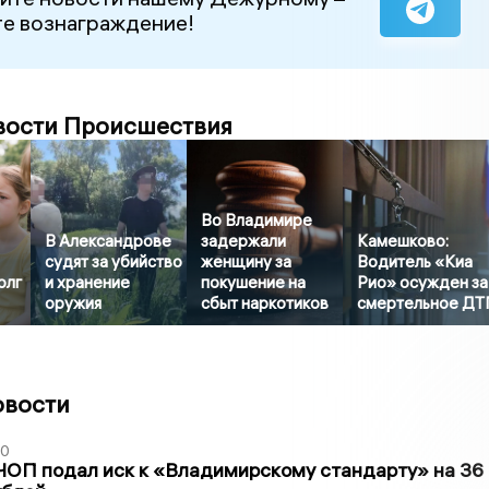
е вознаграждение!
вости Происшествия
Во Владимире
В Александрове
задержали
Камешково:
судят за убийство
женщину за
Водитель «Киа
олг
и хранение
покушение на
Рио» осужден за
оружия
сбыт наркотиков
смертельное ДТ
овости
30
ЧОП подал иск к «Владимирскому стандарту» на 36