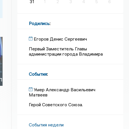
31
1
2
3
4
5
6
Родились
:
Егоров Денис Сергеевич
Первый Заместитель Главы
администрации города Владимира
События
:
П
Умер Александр Васильевич
Матвеев
Герой Советского Союза.
События недели