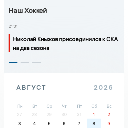
Наш Хоккей
21:31
Николай Кныжов присоединился к СКА
на два сезона
АВГУСТ
2026
Пн
Вт
Ср
Чт
Пт
Сб
Вс
27
28
29
30
31
1
2
3
4
5
6
7
8
9