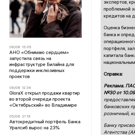
экспертов, к
проблемной з
кредитов на д
Оценка бизне
банка и опре
операционног
06/08
13:05
портфеля, зал
АНО «Обнимаю сердцем»
капитала бан
запустила связь на
национальным 
инфраструктуре Билайна для
поддержки инклюзивных
Справка:
проектов
Реклама. ПАО
06/08
12:34
№30 от 10.09
GloraX открыл продажи квартир
во второй очереди проекта
предоставляя
«Октябрьский» во Владимире
банковских п
розничный, к
05/08
21:19
Автокредитный портфель Банка
Банку присво
Уралсиб вырос на 23%
Агентства (А