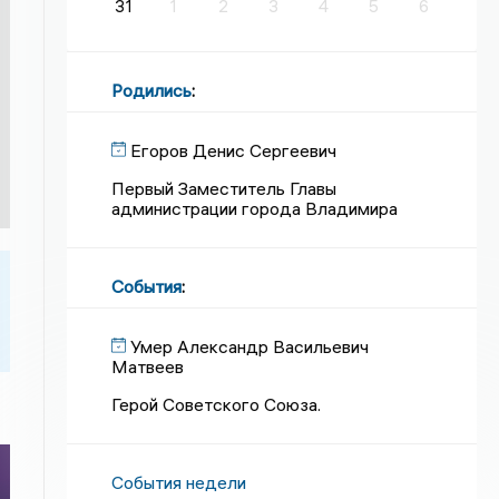
31
1
2
3
4
5
6
Родились
:
Егоров Денис Сергеевич
Первый Заместитель Главы
администрации города Владимира
События
:
Умер Александр Васильевич
Матвеев
Герой Советского Союза.
События недели