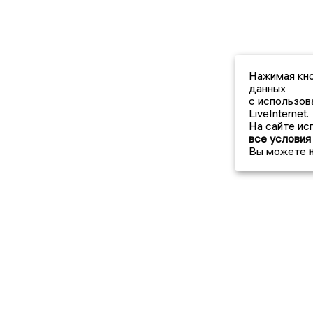
Нажимая кно
данных
с использов
LiveInternet.
На сайте ис
все условия
Вы можете