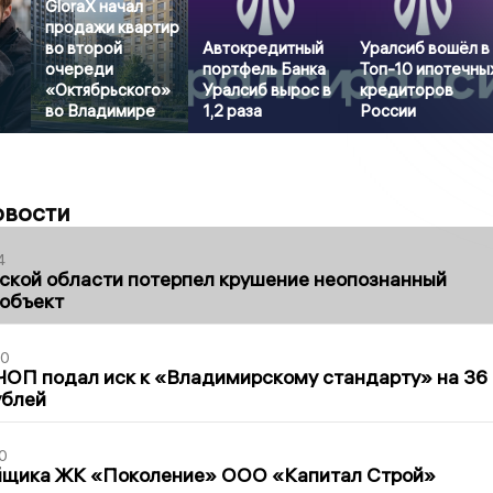
GloraX начал
продажи квартир
во второй
Автокредитный
Уралсиб вошёл в
очереди
портфель Банка
Топ-10 ипотечны
«Октябрьского»
Уралсиб вырос в
кредиторов
во Владимире
1,2 раза
России
овости
4
ской области потерпел крушение неопознанный
 объект
30
ЧОП подал иск к «Владимирскому стандарту» на 36
ублей
0
йщика ЖК «Поколение» ООО «Капитал Строй»