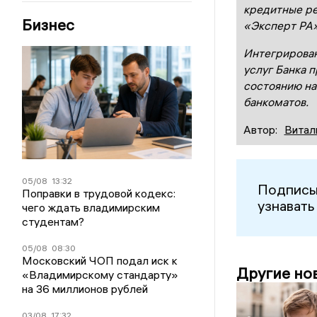
кредитные ре
Бизнес
«Эксперт РА»
Интегрирован
услуг Банка п
состоянию на
банкоматов.
Автор:
Витал
05/08
13:32
Подписы
Поправки в трудовой кодекс:
узнавать
чего ждать владимирским
студентам?
05/08
08:30
Московский ЧОП подал иск к
Другие но
«Владимирскому стандарту»
на 36 миллионов рублей
03/08
17:32