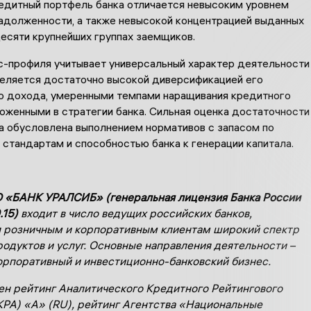
редитный портфель банка отличается невысоким уровнем
адолженности, а также невысокой концентрацией выданных
есяти крупнейших группах заемщиков.
с-профиля учитывает универсальный характер деятельности
деляется достаточно высокой диверсификацией его
о дохода, умеренными темпами наращивания кредитного
оженными в стратегии банка. Сильная оценка достаточности
ка обусловлена выполнением нормативов с запасом по
стандартам и способностью банка к генерации капитала.
 «БАНК УРАЛСИБ» (генеральная лицензия Банка России
.15)
входит в число ведущих российских банков,
 розничным и корпоративным клиентам широкий спектр
родуктов и услуг. Основные направления деятельности –
орпоративный и инвестиционно-банковский бизнес.
ен рейтинг Аналитического Кредитного Рейтингового
КРА) «А» (
RU
), рейтинг Агентства «Национальные