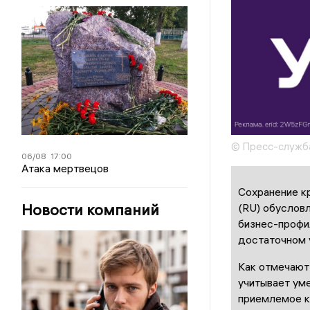
© Пресс-служба
06/08
17:00
Атака мертвецов
Сохранение к
Новости компаний
(RU) обусловл
бизнес-профил
достаточном 
Как отмечают 
учитывает ум
приемлемое к