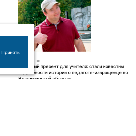
Принять
05/08
17:00
Странный презент для учителя: стали известны
подробности истории о педагоге-извращенце во
Владимирской области
04/08
15:40
Дело застройщика ЖК «Поколение» ООО
«Капитал Строй» передали в суд
24/07
09:01
Обещали - не сделали: детский сад в
ЖК «Отражение» так и не открылся, хотя сроки
давно прошли