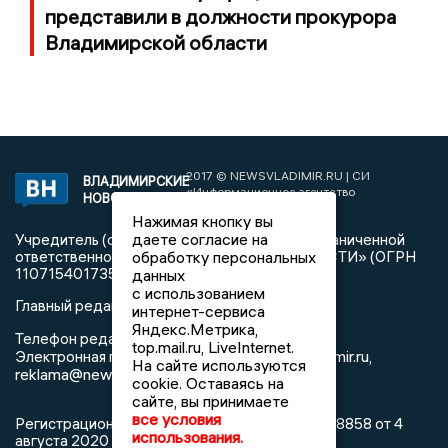
представили в должности прокурора
Владимирской области
2017 © NEWSVLADIMIR.RU | СИ
ВЛАДИМИРСКИЕ
«Информационное агентство
НОВОСТИ
Владимирские новости»
Нажимая кнопку вы
даете согласие на
Учредитель (соучредители): Общество с ограниченной
ответственностью «РЕГИОНАЛЬНЫЕ НОВОСТИ» (ОГРН
обработку персональных
1107154017354)
данных
с использованием
Главный редактор: Мазов С. А.
интернет-сервиса
Яндекс.Метрика,
8 (4922) 666916
Телефон редакции:
top.mail.ru, LiveInternet.
info@newsvladimir.ru
Электронная почта редакции:
,
На сайте используются
reklama@newsvladimir.ru
cookie. Оставаясь на
сайте, вы принимаете
все условия
Регистрационный номер: серия Эл № ФС77-78858 от 4
использования.
августа 2020 г. согласно выписке из реестра