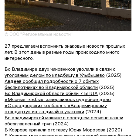
© ООО "Региональные новости"
27 предлагаем вспомнить знаковые новости прошлых
лет. В этот день в разные годы происходило много
интересного.
Во Владимире двух чиновников уволили в связи с
уголовным делом по кладбищу в Улыбышево
(2025)
Авдеев сообщил подробности о 7 сбитых
беспилотниках во Владимирской области
(2025)
Во Владимирской области сбили 7 БПЛА
(2025)
«Мясные тяжбы»: завершилось судебное дело
«Стародворских колбас» к «Владимирскому
стандарту» из-за дизайна упаковки
(2024)
Во владимирской машине в соседнем регионе нашли
обезглавленный труп
(2024)
В Коврове приняли отставку Юрия Морозова
(2020)
В Коврове муж застрелил жену, с которой прожил более