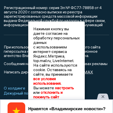
Регистрационный номер: серия Эл № ФС77-78858 от 4
августа 2020 г. согласно выписке из реестра
зарегистрированных средств массовой информации
выдана Федеральной службой по надзору в сфере связи,
информационных технологий и массовых коммуникаций
Нажимая кнопку вы
даете согласие на
обработку персональных
данных
с использованием
При использовании любого материала с данного сайта
интернет-сервиса
гиперссылка на Сетевое издание «Информационное
агентство Владимирские новости» обязательна.
Яндекс.Метрика,
top.mail.ru, LiveInternet.
Сообщения на сером фоне размещены на правах рекламы
На сайте используются
cookie. Оставаясь на
@mazov
MAX
Написать директору в телеграм
или
сайте, вы принимаете
все условия
использования.
Вы можете
настроить
О холдинге
Вакансии
Реклама
или
отклонить и
Дежурный по новостям
покинуть сайт
Принять
16+