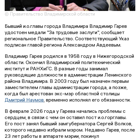
© Правительство Владимирской области
Бывший и.о.главы города Владимира Владимир Гарев
удостоен медали "За трудовые заслуги", сообщает
региональное Правительство. Соответствующий Указ
подписан главой региона Александром Авдеевым.
Владимир Гарев родился в 1958 году в Нижегородской
области. Окончил Владимирский политехнический
институт и РАНХиГС. В разные годы занимал
руководящие должности в администрации Ленинского
района Владимира. В 2003 году был назначен первым
заместителем главы администрации города, а позже,
когда был арестован экс-мэр областной столицы
Дмитрий Наумов
, временно исполнял его обязанности.
В феврале 2026 года у Гарева начались проблемы с
сердцем, в связи с чем он оставил пост и.о.горглавы.
Его пост занял бывший замгубернатора Сергей Волков,
которого недавно избрали мэром. Недавно Гарев, после
23 лет работы в аппарате мэрии, покинул