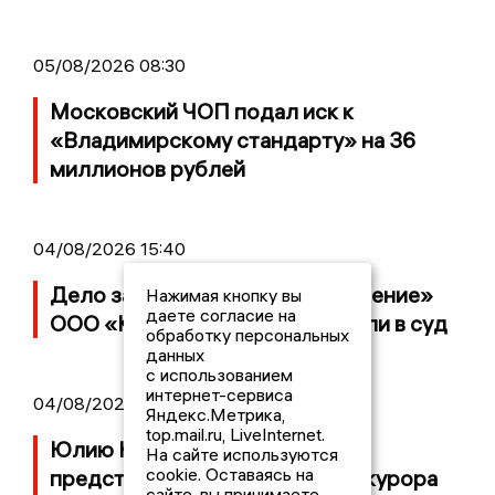
05/08/2026 08:30
Московский ЧОП подал иск к
«Владимирскому стандарту» на 36
миллионов рублей
04/08/2026 15:40
Дело застройщика ЖК «Поколение»
Нажимая кнопку вы
даете согласие на
ООО «Капитал Строй» передали в суд
обработку персональных
данных
с использованием
интернет-сервиса
04/08/2026 11:36
Яндекс.Метрика,
top.mail.ru, LiveInternet.
Юлию Калистову официально
На сайте используются
cookie. Оставаясь на
представили в должности прокурора
сайте, вы принимаете