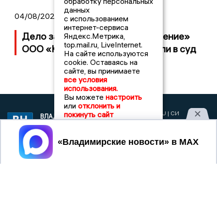
обработку персональных
данных
04/08/2026 15:40
с использованием
интернет-сервиса
Дело застройщика ЖК «Поколение»
Яндекс.Метрика,
top.mail.ru, LiveInternet.
ООО «Капитал Строй» передали в суд
На сайте используются
cookie. Оставаясь на
сайте, вы принимаете
все условия
использования.
Вы можете
настроить
или
отклонить и
покинуть сайт
2017 © NEWSVLADIMIR.RU | СИ
ВЛАДИМИРСКИЕ
«Информационное агентство
НОВОСТИ
Владимирские новости»
Принять
Учредитель (соучредители): Общество с ограниченной
ответственностью «РЕГИОНАЛЬНЫЕ НОВОСТИ» (ОГРН
1107154017354)
Главный редактор: Мазов С. А.
8 (4922) 666916
Телефон редакции:
info@newsvladimir.ru
Электронная почта редакции:
,
reklama@newsvladimir.ru