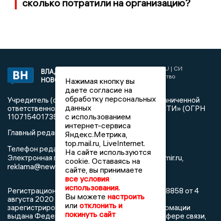
сколько потратили на организацию?
2017 © NEWSVLADIMIR.RU | СИ
ВЛАДИМИРСКИЕ
«Информационное агентство
Нажимая кнопку вы
НОВОСТИ
Владимирские новости»
даете согласие на
обработку персональных
Учредитель (соучредители): Общество с ограниченной
данных
ответственностью «РЕГИОНАЛЬНЫЕ НОВОСТИ» (ОГРН
с использованием
1107154017354)
интернет-сервиса
Главный редактор: Мазов С. А.
Яндекс.Метрика,
top.mail.ru, LiveInternet.
8 (4922) 666916
Телефон редакции:
На сайте используются
info@newsvladimir.ru
Электронная почта редакции:
,
cookie. Оставаясь на
reklama@newsvladimir.ru
сайте, вы принимаете
все условия
использования.
Регистрационный номер: серия Эл № ФС77-78858 от 4
Вы можете
настроить
августа 2020 г. согласно выписке из реестра
или
отклонить и
зарегистрированных средств массовой информации
покинуть сайт
выдана Федеральной службой по надзору в сфере связи,