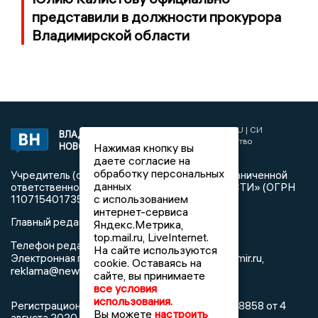
представили в должности прокурора
Владимирской области
2017 © NEWSVLADIMIR.RU | СИ
ВЛАДИМИРСКИЕ
«Информационное агентство
Нажимая кнопку вы
НОВОСТИ
Владимирские новости»
даете согласие на
обработку персональных
Учредитель (соучредители): Общество с ограниченной
данных
ответственностью «РЕГИОНАЛЬНЫЕ НОВОСТИ» (ОГРН
с использованием
1107154017354)
интернет-сервиса
Главный редактор: Мазов С. А.
Яндекс.Метрика,
top.mail.ru, LiveInternet.
8 (4922) 666916
Телефон редакции:
На сайте используются
info@newsvladimir.ru
Электронная почта редакции:
,
cookie. Оставаясь на
reklama@newsvladimir.ru
сайте, вы принимаете
все условия
использования.
Регистрационный номер: серия Эл № ФС77-78858 от 4
Вы можете
настроить
августа 2020 г. согласно выписке из реестра