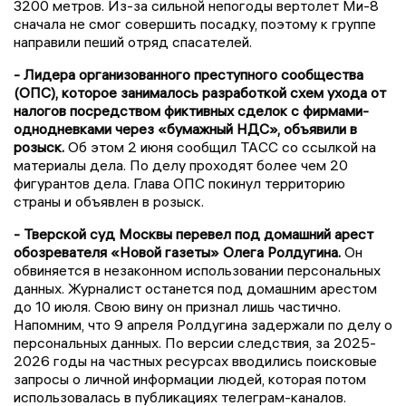
3200 метров. Из-за сильной непогоды вертолет Ми-8
сначала не смог совершить посадку, поэтому к группе
направили пеший отряд спасателей.
- Лидера организованного преступного сообщества
(ОПС), которое занималось разработкой схем ухода от
налогов посредством фиктивных сделок с фирмами-
однодневками через «бумажный НДС», объявили в
розыск.
Об этом 2 июня сообщил ТАСС со ссылкой на
материалы дела. По делу проходят более чем 20
фигурантов дела. Глава ОПС покинул территорию
страны и объявлен в розыск.
- Тверской суд Москвы перевел под домашний арест
обозревателя «Новой газеты» Олега Ролдугина.
Он
обвиняется в незаконном использовании персональных
данных. Журналист останется под домашним арестом
до 10 июля. Свою вину он признал лишь частично.
Напомним, что 9 апреля Ролдугина задержали по делу о
персональных данных. По версии следствия, за 2025-
2026 годы на частных ресурсах вводились поисковые
запросы о личной информации людей, которая потом
использовалась в публикациях телеграм-каналов.