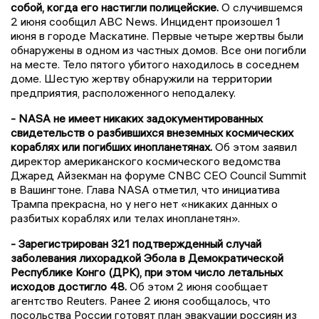
собой, когда его настигли полицейские.
О случившемся
2 июня сообщил ABC News. Инцидент произошел 1
июня в городе Маскатине. Первые четыре жертвы были
обнаружены в одном из частных домов. Все они погибли
на месте. Тело пятого убитого находилось в соседнем
доме. Шестую жертву обнаружили на территории
предприятия, расположенного неподалеку.
- NASA не имеет никаких задокументированных
свидетельств о разбившихся внеземных космических
кораблях или погибших инопланетянах.
Об этом заявил
директор американского космического ведомства
Джаред Айзекман на форуме CNBC CEO Council Summit
в Вашингтоне. Глава NASA отметил, что инициатива
Трампа прекрасна, но у него нет «никаких данных о
разбитых кораблях или телах инопланетян».
- Зарегистрирован 321 подтвержденный случай
заболевания лихорадкой Эбола в Демократической
Республике Конго (ДРК), при этом число летальных
исходов достигло 48.
Об этом 2 июня сообщает
агентство Reuters. Ранее 2 июня сообщалось, что
посольства России готовят план эвакуации россиян из