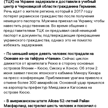
(ТЦК) на Украине задержали и доставили в учебный
центр в Черновицкой области гражданина Германии.
Речь идет о жителе региона, который в 2017 году
потерял украинское гражданство после получения
немецкого паспорта. Мужчина приехал на Украину, чтобы
навестить родственников. Во время общения с
представителями ТЦК он предъявил свой немецкий
паспорт и документы, подтверждающие прекращение
украинского гражданства, однако это не помогло
избежать задержания.
- По меньшей мере девять человек пострадали на
Окинаве из-за тайфуна «Чанми».
Сейчас циклон
движется от архипелага Рюкю в сторону основных
островов Японии – Кюсю, Сикоку и Хонсю. Об этом 2
июня заявил генсек японского кабмина Минору Кихара
на пресс-конференции. Приближение урагана привело к
отмене более 300 авиарейсов. Основной удар пришелся
на аэропорты префектур Миядзаки и Кагосима на
острове Кюсю.
- В американском штате Айова 52-летний Райан
Макфарланд застрелил шесть человек и покончил с