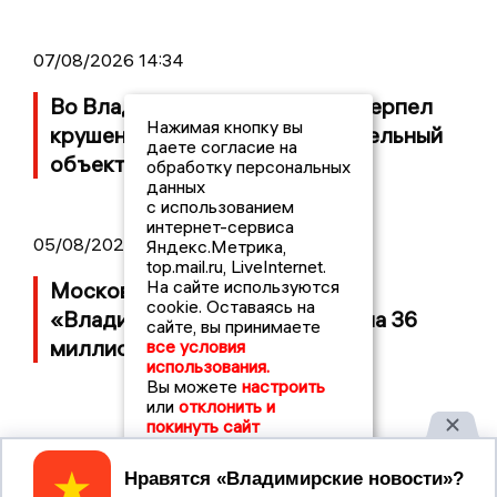
07/08/2026 14:34
Во Владимирской области потерпел
Нажимая кнопку вы
крушение неопознанный летательный
даете согласие на
объект
обработку персональных
данных
с использованием
интернет-сервиса
05/08/2026 08:30
Яндекс.Метрика,
top.mail.ru, LiveInternet.
На сайте используются
Московский ЧОП подал иск к
cookie. Оставаясь на
«Владимирскому стандарту» на 36
сайте, вы принимаете
миллионов рублей
все условия
использования.
Вы можете
настроить
или
отклонить и
покинуть сайт
Принять
2017 © NEWSVLADIMIR.RU | СИ