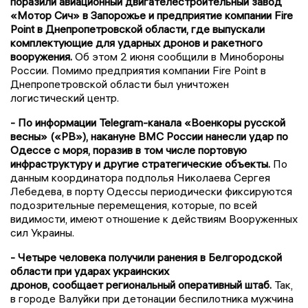
поразили авиационный двигателестроительный завод
«Мотор Сич» в Запорожье и предприятие компании Fire
Point в Днепропетровской области, где выпускали
комплектующие для ударных дронов и ракетного
вооружения.
Об этом 2 июня сообщили в Минобороны
России. Помимо предприятия компании Fire Point в
Днепропетровской области был уничтожен
логистический центр.
- По информации Telegram-канала «Военкоры русской
весны» («РВ»), накануне ВМС России нанесли удар по
Одессе с моря, поразив в том числе портовую
инфраструктуру и другие стратегические объекты.
По
данным координатора подполья Николаева Сергея
Лебедева, в порту Одессы периодически фиксируются
подозрительные перемещения, которые, по всей
видимости, имеют отношение к действиям Вооруженных
сил Украины.
- Четыре человека получили ранения в Белгородской
области при ударах украинских
дронов, сообщает региональный оперативный штаб.
Так,
в городе Валуйки при детонации беспилотника мужчина