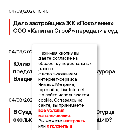
04/08/2026 15:40
Дело застройщика ЖК «Поколение»
ООО «Капитал Строй» передали в суд
04/08/2026 11:36
Нажимая кнопку вы
даете согласие на
Юлию Калистову официально
обработку персональных
данных
представили в должности прокурора
с использованием
Владимирской области
интернет-сервиса
Яндекс.Метрика,
top.mail.ru, LiveInternet.
На сайте используются
cookie. Оставаясь на
04/08/2026 09:01
сайте, вы принимаете
все условия
В Суздале прошёл Фестиваль Огурца:
использования.
сколько потратили на организацию?
Вы можете
настроить
или
отклонить и