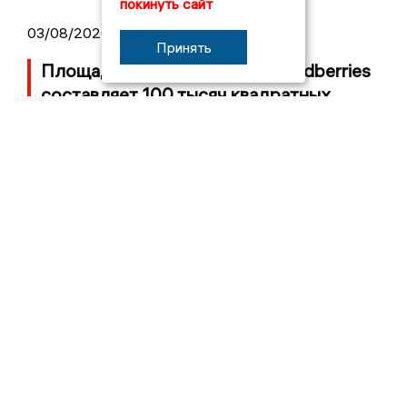
покинуть сайт
03/08/2026 14:13
Принять
Площадь пожара на складе Wildberries
составляет 100 тысяч квадратных
метров
2017 © NEWSVLADIMIR.RU | СИ
ВЛАДИМИРСКИЕ
«Информационное агентство
НОВОСТИ
Владимирские новости»
Учредитель (соучредители): Общество с ограниченной
ответственностью «РЕГИОНАЛЬНЫЕ НОВОСТИ» (ОГРН
1107154017354)
Главный редактор: Мазов С. А.
8 (4922) 666916
Телефон редакции:
info@newsvladimir.ru
Электронная почта редакции:
,