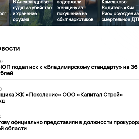
В Александрове
задержали
Камешково:
судят за убийство
женщину за
Водитель «Киа
олг
и хранение
покушение на
Рио» осужден за
оружия
сбыт наркотиков
смертельное ДТ
овости
30
ЧОП подал иск к «Владимирскому стандарту» на 36
ублей
0
йщика ЖК «Поколение» ООО «Капитал Строй»
уд
6
ову официально представили в должности прокурор
й области