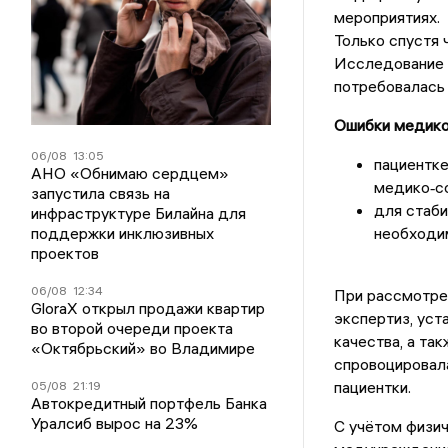
мероприятиях.
Только спустя 
Исследование 
потребовалась 
Ошибки медико
06/08
13:05
пациентке
АНО «Обнимаю сердцем»
медико‑со
запустила связь на
для стаби
инфраструктуре Билайна для
поддержки инклюзивных
необходим
проектов
06/08
12:34
При рассмотре
GloraX открыл продажи квартир
экспертиз, ус
во второй очереди проекта
качества, а та
«Октябрьский» во Владимире
спровоцировал
пациентки.
05/08
21:19
Автокредитный портфель Банка
Уралсиб вырос на 23%
С учётом физич