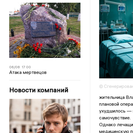
06/08
17:00
Атака мертвецов
© Сгенерирова
Новости компаний
жительница Вл
плановой опера
ухудшилось — п
самочувствие.
Однако лечащий
медицинскую п