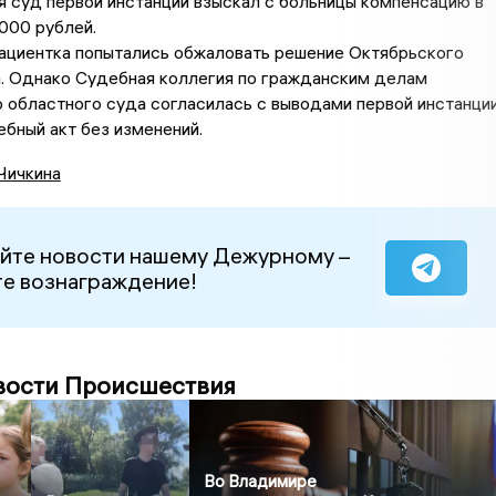
 суд первой инстанции взыскал с больницы компенсацию в
000 рублей.
пациентка попытались обжаловать решение Октябрьского
а. Однако Судебная коллегия по гражданским делам
 областного суда согласилась с выводами первой инстанци
ебный акт без изменений.
Чичкина
йте новости нашему Дежурному –
е вознаграждение!
вости Происшествия
Во Владимире