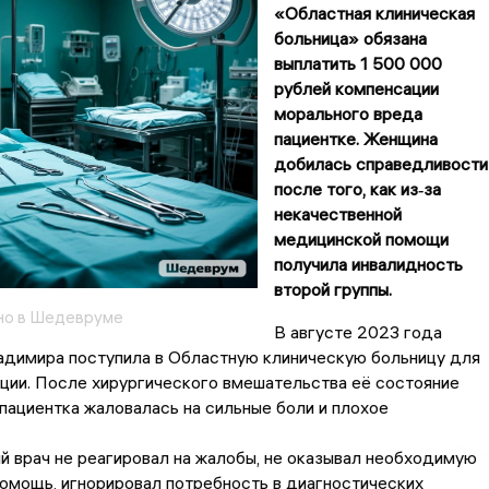
«Областная клиническая
больница» обязана
выплатить 1 500 000
рублей компенсации
морального вреда
пациентке. Женщина
добилась справедливости
после того, как из‑за
некачественной
медицинской помощи
получила инвалидность
второй группы.
но в Шедевруме
В августе 2023 года
адимира поступила в Областную клиническую больницу для
ции. После хирургического вмешательства её состояние
ациентка жаловалась на сильные боли и плохое
 врач не реагировал на жалобы, не оказывал необходимую
омощь, игнорировал потребность в диагностических