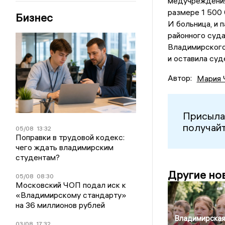
медучреждения
размере 1 500 
Бизнес
И больница, и 
районного суд
Владимирского
и оставила суд
Автор:
Мария 
Присыла
получайт
05/08
13:32
Поправки в трудовой кодекс:
чего ждать владимирским
студентам?
Другие но
05/08
08:30
Московский ЧОП подал иск к
«Владимирскому стандарту»
на 36 миллионов рублей
Владимирская
03/08
17:32