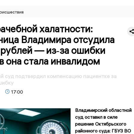
оисшествия
ачебной халатности:
ница Владимира отсудила
 рублей — из‑за ошибки
в она стала инвалидом
й суд подтвердил компенсацию пациентке за
шибку
17:00
Владимирский областной
суд оставил в силе
решение Октябрьского
районного суда: ГБУЗ ВО