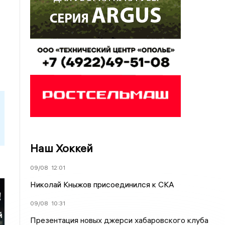
Наш Хоккей
09/08
12:01
Николай Кныжов присоединился к СКА
09/08
10:31
й
Презентация новых джерси хабаровского клуба