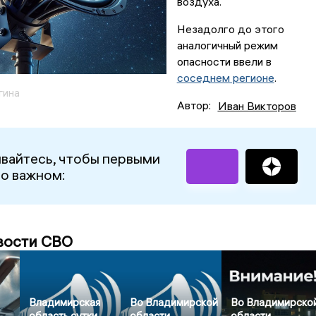
воздуха.
Незадолго до этого
аналогичный режим
опасности ввели в
соседнем регионе
.
гина
Автор:
Иван Викторов
вайтесь, чтобы первыми
 о важном:
вости СВО
Владимирская
Во Владимирской
Во Владимирско
область сутки
области
области