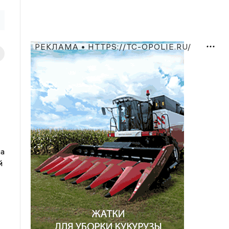
РЕКЛАМА • HTTPS://TC-OPOLIE.RU/
ла
й