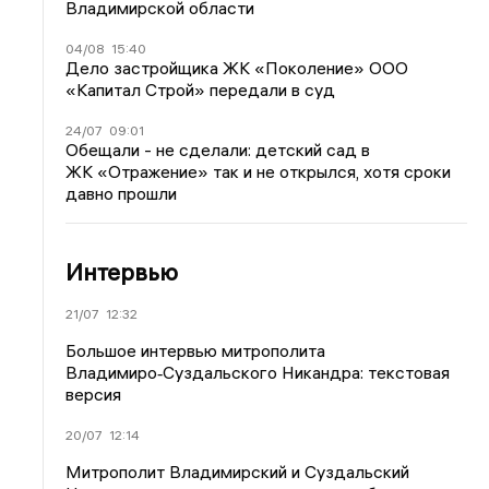
Владимирской области
04/08
15:40
Дело застройщика ЖК «Поколение» ООО
«Капитал Строй» передали в суд
24/07
09:01
Обещали - не сделали: детский сад в
ЖК «Отражение» так и не открылся, хотя сроки
давно прошли
Интервью
21/07
12:32
Большое интервью митрополита
Владимиро‑Суздальского Никандра: текстовая
версия
20/07
12:14
Митрополит Владимирский и Суздальский