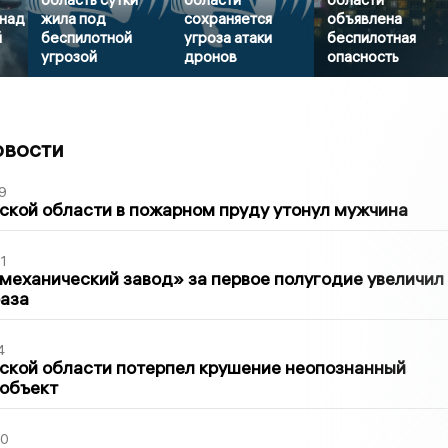
 над
жила под
сохраняется
объявлена
й
беспилотной
угроза атаки
беспилотная
угрозой
дронов
опасность
овости
9
кой области в пожарном пруду утонул мужчина
1
механический завод» за первое полугодие увеличил
раза
4
ской области потерпел крушение неопознанный
 объект
30