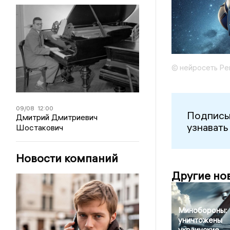
© нейросеть Ре
09/08
12:00
Подписы
Дмитрий Дмитриевич
узнавать
Шостакович
Новости компаний
Другие но
Минобороны:
уничтожены
украинские