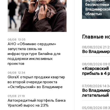
беспилотники
Владимирско
областью
Главные н
06/08
13:05
АНО «Обнимаю сердцем»
08/08/2026 21:2
запустила связь на
Во Владимирс
инфраструктуре Билайна для
поддержки инклюзивных
проектов
08/08/2026 09:0
«Ковровский 
прибыль в 4 
06/08
12:34
GloraX открыл продажи квартир
во второй очереди проекта
07/08/2026 14:3
«Октябрьский» во Владимире
Во Владимир
летательный
05/08
21:19
Автокредитный портфель Банка
Уралсиб вырос на 23%
05/08/2026 08: