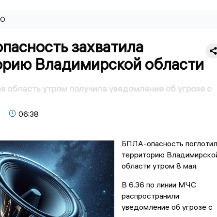
ВО
пасность захватила
орию Владимирской области
 область утром получила уведомление об угрозе с
06:38
БПЛА-опасность поглоти
территорию Владимирско
области утром 8 мая.
В 6.36 по линии МЧС
распространили
уведомление об угрозе с