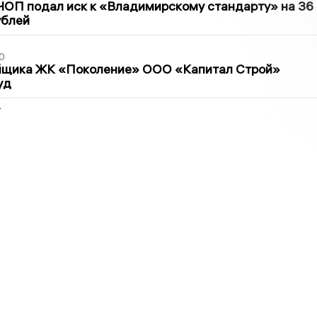
ЧОП подал иск к «Владимирскому стандарту» на 36
ублей
0
йщика ЖК «Поколение» ООО «Капитал Строй»
уд
2