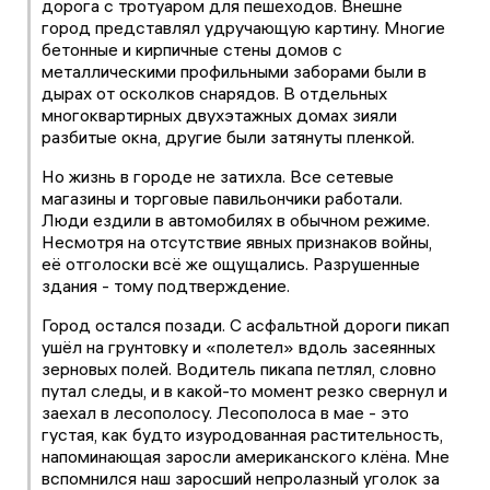
дорога с тротуаром для пешеходов. Внешне
город представлял удручающую картину. Многие
бетонные и кирпичные стены домов с
металлическими профильными заборами были в
дырах от осколков снарядов. В отдельных
многоквартирных двухэтажных домах зияли
разбитые окна, другие были затянуты пленкой.
Но жизнь в городе не затихла. Все сетевые
магазины и торговые павильончики работали.
Люди ездили в автомобилях в обычном режиме.
Несмотря на отсутствие явных признаков войны,
её отголоски всё же ощущались. Разрушенные
здания - тому подтверждение.
Город остался позади. С асфальтной дороги пикап
ушёл на грунтовку и «полетел» вдоль засеянных
зерновых полей. Водитель пикапа петлял, словно
путал следы, и в какой-то момент резко свернул и
заехал в лесополосу. Лесополоса в мае - это
густая, как будто изуродованная растительность,
напоминающая заросли американского клёна. Мне
вспомнился наш заросший непролазный уголок за