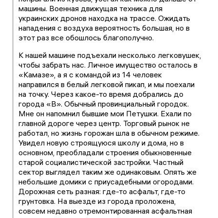
машины. Военная движущая техника для
украинских дронов находка на трассе. Ожидать
нападения с воздуха вероятность большая, но в
этот раз все обошлось благополучно.
К нашей машине подъехали несколько легковушек,
чтобы забрать нас. Личное имущество осталось в
«Камазе», а я с командой из 14 человек
направился в белый легковой пикап, и мы поехали
на точку. Через какое-то время добрались до
города «В». Обычный провинциальный городок.
Мне он напомнил бывшие мои Петушки. Ехали по
главной дороге через центр. Торговый рынок не
работал, но жизнь горожан шла в обычном режиме.
Увидел новую строящуюся школу и дома, но в
основном, преобладали строения обыкновенные
старой социалистической застройки. Частный
сектор выглядел таким же одинаковым. Опять же
небольшие домики с приусадебными огородами.
Дорожная сеть разная: где-то асфальт, где-то
грунтовка. На выезде из города проложена,
совсем недавно отремонтированная асфальтная