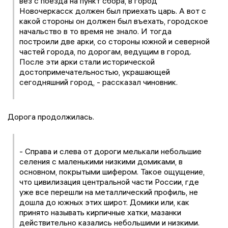
вёз с поезда на пункт сбора, в город
Новочеркасск должен был приехать царь. А вот с
какой стороны он должен был въехать, городское
начальство в то время не знало. И тогда
построили две арки, со стороны южной и северной
частей города, по дорогам, ведущим в город.
После эти арки стали исторической
достопримечательностью, украшающей
сегодняшний город, - рассказал чиновник.
Дорога продолжилась.
- Справа и слева от дороги мелькали небольшие
селения с маленькими низкими домиками, в
основном, покрытыми шифером. Такое ощущение,
что цивилизация центральной части России, где
уже все перешли на металлический профиль, не
дошла до южных этих широт. Домики или, как
принято называть кирпичные хатки, мазанки
действительно казались небольшими и низкими.