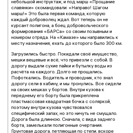
небольшой инструктаж, и под марш «Прощание
славянки» скомандовали: «Направо! Шагом
марш!» Это была первая команда, которую
каждый доброволец ждал. Вот теперь он не
курсант полигона, а боец добровольческого
формирования «БАРСа» со своим позывным и
номером отряда. На «Камазе» мы направились к
месту назначения, ехать до которого было 300 км.
Загрузились быстро. Покидали своё имущество,
мешки вещевые и всё, что привезли с собой. В
дорогу выдали сухие пайки и бутылку воды из
расчёта на каждого. Долго не прощались.
Пофоткались. Водитель и проводник, кто знал
дорогу сели в кабину, и мы тронулись. Все сидели
на своих мешках у бортов. Внутри кузова к
переднему его борту была прикреплена
пластмассовая квадратная бочка с соляркой,
поэтому внутри кузова чувствовался
специфический запах, но это ничуть не смущало.
Дорога была длинною. Сначала, с вида заднего
борта, замелькали полигонные очертания.
Грунтовая дорога, петляющая по степи, вскоре