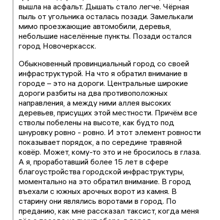
вышла на асфальт. Дышать стало легче. Чёрная
пыль от угольника осталась позади. Замелькали
мимо проезжающие автомобили, деревья,
небольшие населённые пункты. Позади остался
город Новочеркасск.
Обыкновенный провинциальный город со своей
инфраструктурой. На что я обратил внимание в
городе – это на дороги. Центральные широкие
дороги разбиты на два противоположных
направления, а между ними аллея высоких
деревьев, присущих этой местности. Причём все
стволы побелены на высоте, как будто под
шнуровку ровно - ровно. И этот элемент ровности
показывает порядок, а по середине травяной
ковёр. Может, кому-то это и не бросилось в глаза.
А я, проработавший более 15 лет в сфере
благоустройства городской инфраструктуры,
моментально на это обратил внимание. В город
въехали с южных арочных ворот из камня. В
старину они являлись воротами в город. По
преданию, как мне рассказал таксист, когда меня