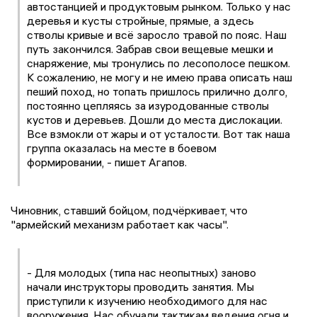
автостанцией и продуктовым рынком. Только у нас
деревья и кусты стройные, прямые, а здесь
стволы кривые и всё заросло травой по пояс. Наш
путь закончился. Забрав свои вещевые мешки и
снаряжение, мы тронулись по лесополосе пешком.
К сожалению, не могу и не имею права описать наш
пеший поход, но топать пришлось прилично долго,
постоянно цепляясь за изуродованные стволы
кустов и деревьев. Дошли до места дислокации.
Все взмокли от жары и от усталости. Вот так наша
группа оказалась на месте в боевом
формировании, - пишет Агапов.
Чиновник, ставший бойцом, подчёркивает, что
"армейский механизм работает как часы".
- Для молодых (типа нас неопытных) заново
начали инструкторы проводить занятия. Мы
приступили к изучению необходимого для нас
вооружения. Нас обучали тактикам ведения огня и