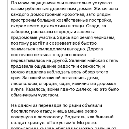
По моим ощущениям они значительно уступают
нашим рубленным деревянным домам. Жилая зона
каждого домостроения крохотная, зато рядом
пристроены большие хозяйственные постройки,
скорее всего для скотины и птицы. Сзади, за
забором, распаханы огороды и засеяны
придомовые участки. Здесь вся земля чернозём,
поэтому растёт и созревает всё быстро,
заниматься земледелием выгодно. Дорога
постоянно петляла, с одного холма
перекатывалась на другой. Зелёная майская степь
придавала ощущение радости и свежести, и
можно издалека наблюдать весь обзор этого
края. За нашей машиной оставались дома,
лесополосы, огороды, сады, извилистая дорожка
и луга. Казалось, война где-то далеко, но это было
обманчивым чувством.
На одном из переездов по рации объявили
беспилотную атаку, и наша машина резко
повернула в лесополосу. Водитель, как бывалый
солдат крикнул: «По кустам!» Мы резко
попрыгали из кузова, убегая как можно дальше от