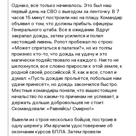
Однако, всё только начиналось. Это был наш
первый день на СВО с выездом за ленточку. В 7
часов 15 минут построили нас на плацу. Командир
объявил о том, что должны прибыть офицеры
Генерального штаба. Все в ожидании. Вдруг
закрапал дождь, затем усилился и полил
настоящий ливень. Ропот пробежал по строю:
«Может спрятаться в палатки?», но из толпы
произнес кто-то, что дождь на удачу и это
магически подействовало на каждого. Никто не
шелохнулся, все словно приросли к этой земле, к
родной своей, российской. Я, как и все, стоял и
думал: «Пусть дождик прольётся, побольше нам
удачи принесёт», но дождь закончился быстро.
Местные командиры поняли, что вышестоящее
начальство по каким-то причинам не успевает, а
держать дольше добровольцев не стоит.
Скомандовали: «Равняйсь! Смирно!»
Вывели из строя несколько бойцов, построив в
одну шеренгу. Им вручили удостоверение об
окончании курсов БПЛА. Затем провели