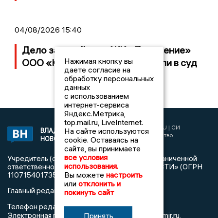
04/08/2026 15:40
Дело застройщика ЖК «Поколение»
Нажимая кнопку вы
ООО «Капитал Строй» передали в суд
даете согласие на
обработку персональных
данных
с использованием
интернет-сервиса
Яндекс.Метрика,
top.mail.ru, LiveInternet.
2017 © NEWSVLADIMIR.RU | СИ
На сайте используются
ВЛАДИМИРСКИЕ
«Информационное агентство
cookie. Оставаясь на
НОВОСТИ
Владимирские новости»
сайте, вы принимаете
все условия
Учредитель (соучредители): Общество с ограниченной
использования.
ответственностью «РЕГИОНАЛЬНЫЕ НОВОСТИ» (ОГРН
Вы можете
настроить
1107154017354)
или
отклонить и
Главный редактор: Мазов С. А.
покинуть сайт
8 (4922) 666916
Телефон редакции:
info@newsvladimir.ru
Принять
Электронная почта редакции:
,