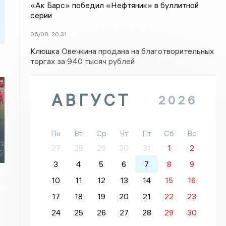
«Ак Барс» победил «Нефтяник» в буллитной
серии
06/08
20:31
Клюшка Овечкина продана на благотворительных
торгах за 940 тысяч рублей
АВГУСТ
2026
Пн
Вт
Ср
Чт
Пт
Сб
Вс
27
28
29
30
31
1
2
3
4
5
6
7
8
9
10
11
12
13
14
15
16
17
18
19
20
21
22
23
24
25
26
27
28
29
30