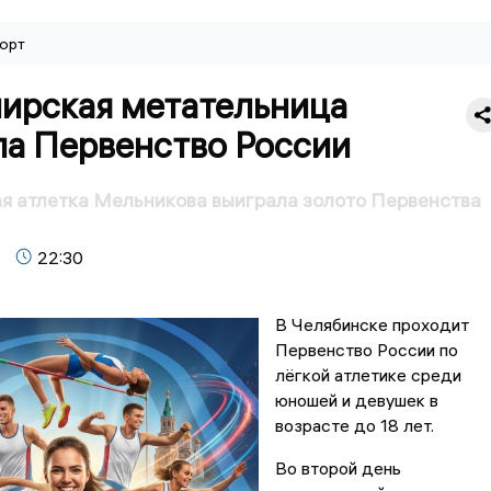
орт
ирская метательница
ла Первенство России
я атлетка Мельникова выиграла золото Первенства
22:30
В Челябинске проходит
Первенство России по
лёгкой атлетике среди
юношей и девушек в
возрасте до 18 лет.
Во второй день