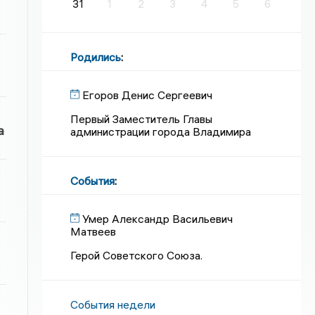
31
1
2
3
4
5
6
Родились
:
Егоров Денис Сергеевич
Первый Заместитель Главы
а
администрации города Владимира
События
:
Умер Александр Васильевич
Матвеев
Герой Советского Союза.
События недели