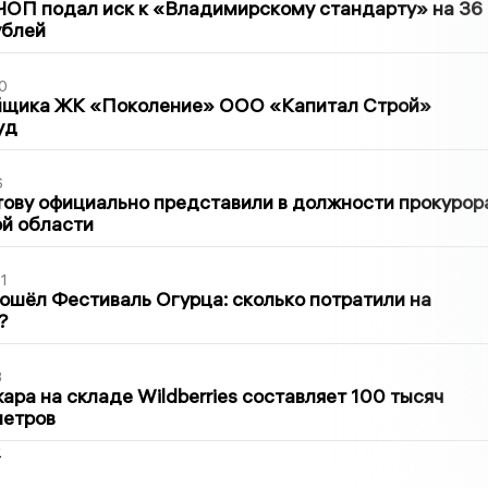
ЧОП подал иск к «Владимирскому стандарту» на 36
ублей
0
йщика ЖК «Поколение» ООО «Капитал Строй»
уд
6
ову официально представили в должности прокурор
й области
1
ошёл Фестиваль Огурца: сколько потратили на
?
3
ра на складе Wildberries составляет 100 тысяч
метров
2