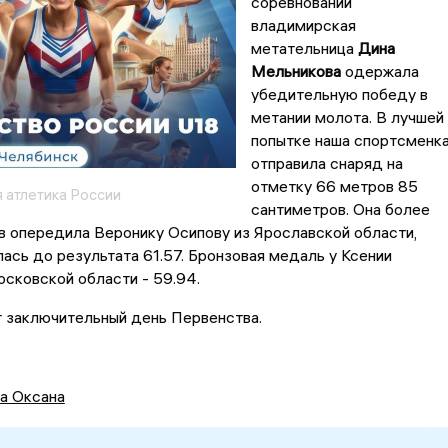
соревнований
владимирская
метательница
Дина
Мельникова
одержала
убедительную победу в
метании молота. В лучшей
попытке наша спортсменк
отправила снаряд на
отметку 66 метров 85
 атлетика России
сантиметров. Она более
в опередила Веронику Осипову из Ярославской области,
ась до результата 61.57. Бронзовая медаль у Ксении
сковской области - 59.94.
т заключительный день Первенства.
а Оксана