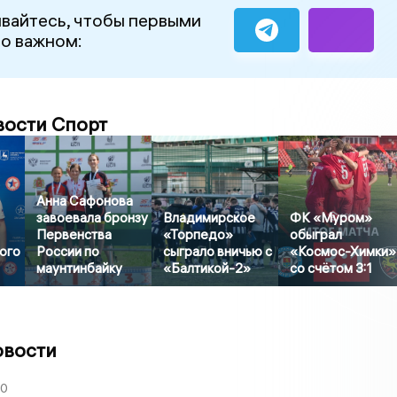
вайтесь, чтобы первыми
 о важном:
вости Спорт
Анна Сафонова
завоевала бронзу
Владимирское
ФК «Муром»
Первенства
«Торпедо»
обыграл
ого
России по
сыграло вничью с
«Космос-Химки»
маунтинбайку
«Балтикой-2»
со счётом 3:1
овости
30