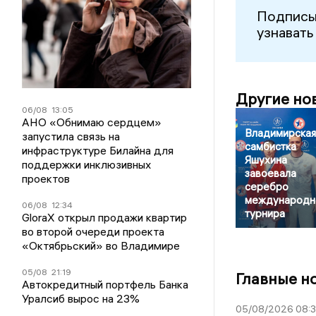
Подписы
узнавать
Другие но
06/08
13:05
АНО «Обнимаю сердцем»
Владимирская
запустила связь на
самбистка
инфраструктуре Билайна для
Яшухина
поддержки инклюзивных
завоевала
проектов
серебро
международн
06/08
12:34
турнира
GloraX открыл продажи квартир
во второй очереди проекта
«Октябрьский» во Владимире
05/08
21:19
Главные н
Автокредитный портфель Банка
Уралсиб вырос на 23%
05/08/2026 08: