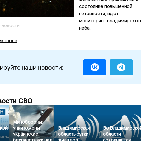
состояние повышенной
готовности, идет
мониторинг владимирског
 новости
неба.
икторов
ируйте наши новости:
вости СВО
Минобороны:
кой
уничтожены
Владимирская
Во Владимирско
украинские
область сутки
области
беспилотники над
жила под
сохраняется