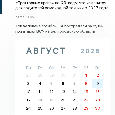
«Тракторные права» по QR-коду: что изменится
для водителей самоходной техники с 2027 года
09/08
12:30
Три человека погибли, 34 пострадали за сутки
при атаках ВСУ на Белгородскую область
АВГУСТ
2026
Пн
Вт
Ср
Чт
Пт
Сб
Вс
27
28
29
30
31
1
2
3
4
5
6
7
8
9
10
11
12
13
14
15
16
17
18
19
20
21
22
23
24
25
26
27
28
29
30