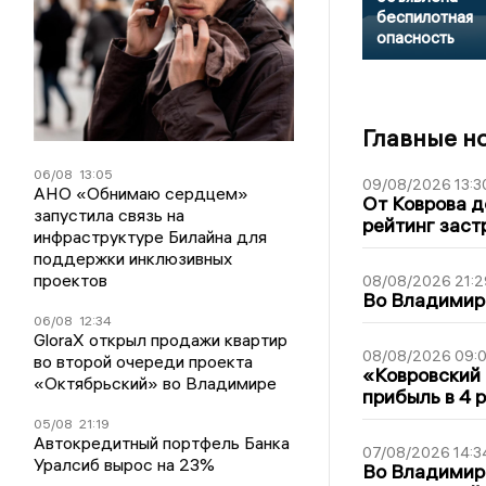
беспилотная
опасность
Главные н
06/08
13:05
09/08/2026 13:3
АНО «Обнимаю сердцем»
От Коврова д
запустила связь на
рейтинг заст
инфраструктуре Билайна для
поддержки инклюзивных
проектов
08/08/2026 21:2
Во Владимирс
06/08
12:34
GloraX открыл продажи квартир
08/08/2026 09:0
во второй очереди проекта
«Ковровский 
«Октябрьский» во Владимире
прибыль в 4 
05/08
21:19
Автокредитный портфель Банка
07/08/2026 14:3
Уралсиб вырос на 23%
Во Владимир