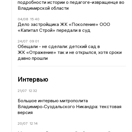
подробности истории о педагоге-извращенце во
Владимирской области
04/08
15:40
Дело застройщика ЖК «Поколение» ООО
«Капитал Строй» передали в суд
24/07
09:01
Обещали - не сделали: детский сад в
ЖК «Отражение» так и не открылся, хотя сроки
давно прошли
Интервью
21/07
12:32
Большое интервью митрополита
Владимиро‑Суздальского Никандра: текстовая
версия
20/07
12:14