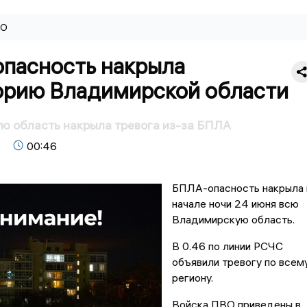
ВО
пасность накрыла
орию Владимирской области
ю область накрыла тревога из-за БПЛА
00:46
БПЛА-опасность накрыла 
начале ночи 24 июня всю
Владимирскую область.
В 0.46 по линии РСЧС
объявили тревогу по всем
региону.
Войска ПВО приведены в