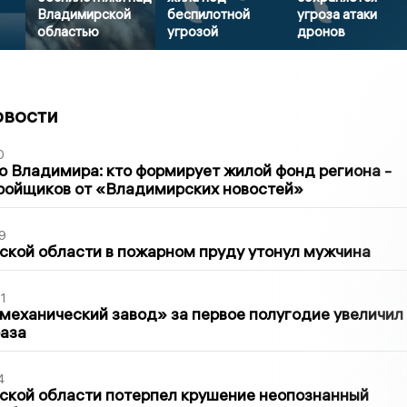
Владимирской
беспилотной
угроза атаки
областью
угрозой
дронов
овости
0
о Владимира: кто формирует жилой фонд региона -
ройщиков от «Владимирских новостей»
9
кой области в пожарном пруду утонул мужчина
1
механический завод» за первое полугодие увеличил
раза
4
ской области потерпел крушение неопознанный