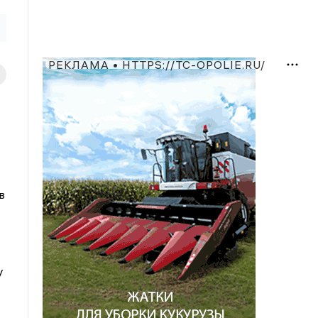
РЕКЛАМА • HTTPS://TC-OPOLIE.RU/
в
у