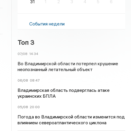
31
1
2
3
4
5
6
События недели
Топ 3
07/08
14:34
Во Владимирской области потерпел крушение
неопознанный летательный объект
06/08
08:47
Владимирская область подверглась атаке
украинских БПЛА
05/08
20:00
Погода во Владимирской области изменится под
влиянием североатлантического циклона