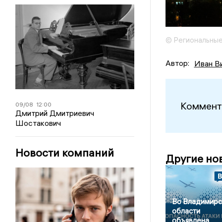
© Региональные
Автор:
Иван В
Коммент
09/08
12:00
Дмитрий Дмитриевич
Шостакович
Новости компаний
Другие но
Во Владимирс
области
объявлена