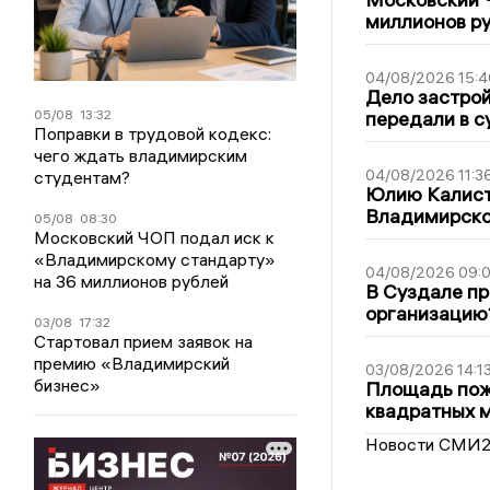
миллионов р
04/08/2026 15:4
Дело застро
05/08
13:32
передали в с
Поправки в трудовой кодекс:
чего ждать владимирским
04/08/2026 11:3
студентам?
Юлию Калист
Владимирско
05/08
08:30
Московский ЧОП подал иск к
«Владимирскому стандарту»
04/08/2026 09:0
на 36 миллионов рублей
В Суздале пр
организацию
03/08
17:32
Стартовал прием заявок на
премию «Владимирский
03/08/2026 14:1
бизнес»
Площадь пожа
квадратных 
Новости СМИ