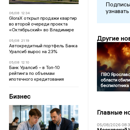
Подписы
узнавать
06/08
12:34
GloraX открыл продажи квартир
во второй очереди проекта
«Октябрьский» во Владимире
Другие но
05/08
21:19
Автокредитный портфель Банка
Уралсиб вырос на 23%
05/08
12:10
Банк Уралсиб – в Топ-10
рейтинга по объемам
ПВО Ярославс
ипотечного кредитования
области сбили
беспилотника
Бизнес
Главные н
05/08/2026 08:
Московский 