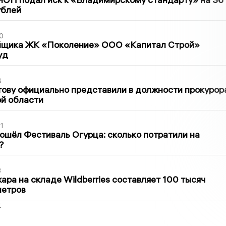
ублей
0
йщика ЖК «Поколение» ООО «Капитал Строй»
уд
6
ову официально представили в должности прокурор
й области
1
ошёл Фестиваль Огурца: сколько потратили на
?
3
ра на складе Wildberries составляет 100 тысяч
метров
2