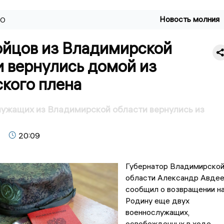
Новость молния
ВО
ойцов из Владимирской
и вернулись домой из
кого плена
ужащих из Владимирской области вернулись из
20:09
Губернатор Владимирско
области Александр Авде
сообщил о возвращении н
Родину еще двух
военнослужащих,
освобожденных в ходе