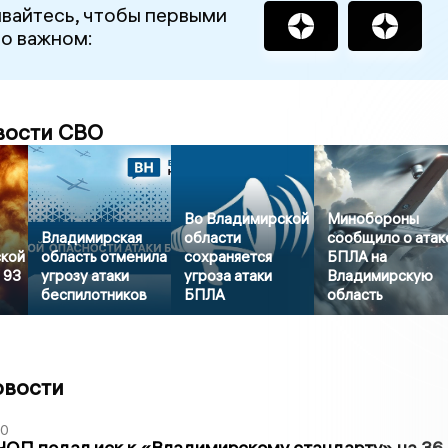
вайтесь, чтобы первыми
 о важном:
вости СВО
Во Владимирской
Минобороны
Владимирская
области
сообщило о атак
кой
область отменила
сохраняется
БПЛА на
 93
угрозу атаки
угроза атаки
Владимирскую
беспилотников
БПЛА
область
овости
30
ЧОП подал иск к «Владимирскому стандарту» на 36