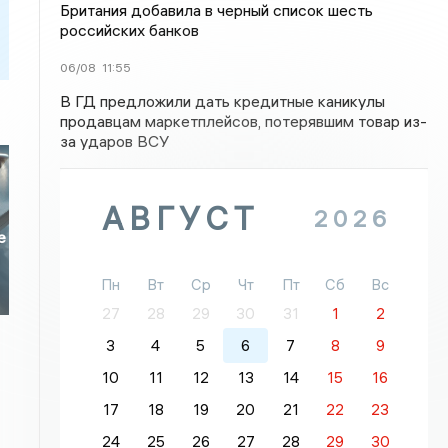
Британия добавила в черный список шесть
российских банков
06/08
11:55
В ГД предложили дать кредитные каникулы
продавцам маркетплейсов, потерявшим товар из-
за ударов ВСУ
АВГУСТ
2026
е
Пн
Вт
Ср
Чт
Пт
Сб
Вс
27
28
29
30
31
1
2
3
4
5
6
7
8
9
10
11
12
13
14
15
16
17
18
19
20
21
22
23
24
25
26
27
28
29
30