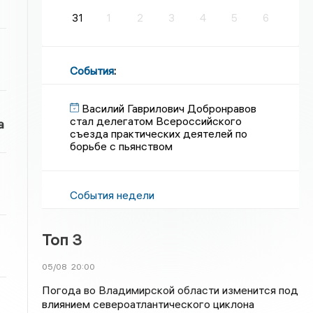
31
1
2
3
4
5
6
События
:
Василий Гаврилович Добронравов
стал делегатом Всероссийского
а
съезда практических деятелей по
борьбе с пьянством
События недели
Топ 3
05/08
20:00
Погода во Владимирской области изменится под
влиянием североатлантического циклона