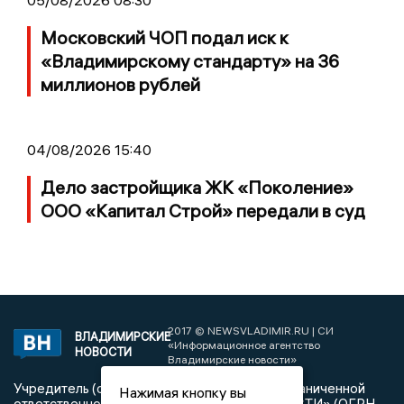
Московский ЧОП подал иск к
«Владимирскому стандарту» на 36
миллионов рублей
04/08/2026 15:40
Дело застройщика ЖК «Поколение»
ООО «Капитал Строй» передали в суд
2017 © NEWSVLADIMIR.RU | СИ
ВЛАДИМИРСКИЕ
«Информационное агентство
НОВОСТИ
Владимирские новости»
Учредитель (соучредители): Общество с ограниченной
Нажимая кнопку вы
ответственностью «РЕГИОНАЛЬНЫЕ НОВОСТИ» (ОГРН