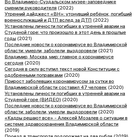
Во Владимиро-Суздальском музее-заповеднике
сменили руководителя
(2022)
Утренний дайджест «ВН»: утонувший ребёнок, погибший
военнослужащий и ДТП вслед за ДТП
(2022)
Установлены личности погибших в утренней аварии на
Студеной горе: что произошло в этот день в прошлые
годы
(2021)
Последние новости о коронавирусе во Владимирской
области: умерли, заболели, выздоровели
(2021)
Владимир, Москва, мир: главное о коронавирусе
сегодня
(2020)
Сегодня в силу вступил текст новой Конституции с
одобренными поправками
(2020)
Прирост заболевших коронавирусом за сутки во
Владимирской области составил 47 человек
(2020)
Установлены личности погибших в утренней аварии на
Студеной горе (ВИДЕО)
(2020)
Последние новости о коронавирусе во Владимирской
области: заболели, умерли, выздоровели
(2020)
«Кадры решают все» - Алексей Мозалев о ситуации в
системе здравоохранения Владимирской области
(2019)
Проезд в транспорте подорожает на два рубля
(2019)