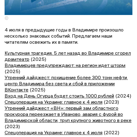
©
4 июля в предыдущие годы в Владимире произошло
несколько знаковых событий. Предлагаем наши
читателям освежить их в памяти.
Культурная трагедия. 5 лет назад во Владимире сгорел
драмтеатр
(2025)
Владимирцев предупреждают: на регион идет шторм
(2025)
Утренний дайджест: похищение более 300 тонн нефти,
центр Владимира без света и сбой в приложении
ВКонтакте
(2025)
Вход на День Огурца будет стоить 1000 рублей
(2024)
Спецоперация на Украине: главное к 4 июля
(2023)
Утренний дайджест «ВН»: первый зам областного
прокурора переезжает в Иваново, авария с фурой во
Владимирской области, труп крупного животного в реке
(2023)
Спецоперация на Украине: главное к 4 июля
(2022)