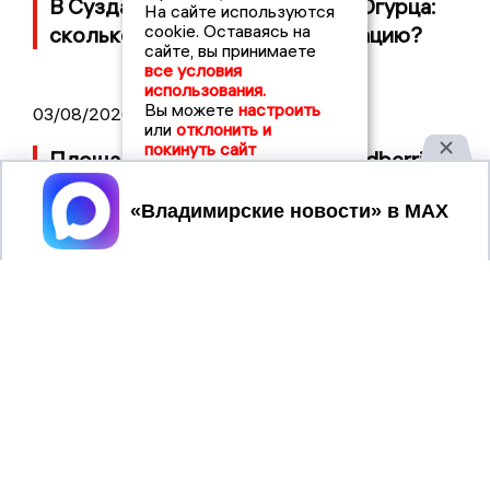
В Суздале прошёл Фестиваль Огурца:
На сайте используются
cookie. Оставаясь на
сколько потратили на организацию?
сайте, вы принимаете
все условия
использования.
Вы можете
настроить
03/08/2026 14:13
или
отклонить и
покинуть сайт
Площадь пожара на складе Wildberries
составляет 100 тысяч квадратных
Принять
метров
2017 © NEWSVLADIMIR.RU | СИ
ВЛАДИМИРСКИЕ
«Информационное агентство
НОВОСТИ
Владимирские новости»
Учредитель (соучредители): Общество с ограниченной
ответственностью «РЕГИОНАЛЬНЫЕ НОВОСТИ» (ОГРН
1107154017354)