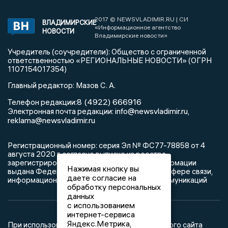
2017 © NEWSVLADIMIR.RU | СИ
ВЛАДИМИРСКИЕ
«Информационное агентство
НОВОСТИ
Владимирские новости»
Учредитель (соучредители): Общество с ограниченной
ответственностью «РЕГИОНАЛЬНЫЕ НОВОСТИ» (ОГРН
1107154017354)
Главный редактор: Мазов С. А.
8 (4922) 666916
Телефон редакции:
info@newsvladimir.ru
Электронная почта редакции:
,
reklama@newsvladimir.ru
Регистрационный номер: серия Эл № ФС77-78858 от 4
августа 2020 г. согласно выписке из реестра
зарегистрированных средств массовой информации
Нажимая кнопку вы
выдана Федеральной службой по надзору в сфере связи,
даете согласие на
информационных технологий и массовых коммуникаций
обработку персональных
данных
с использованием
интернет-сервиса
Яндекс.Метрика,
При использовании любого материала с данного сайта