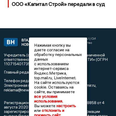
ООО «Капитал Строй» передали в суд
2017 © NEWSVLADIMIR.RU | СИ
ВЛАДИМИРСКИЕ
«Информационное агентство
Нажимая кнопку вы
НОВОСТИ
Владимирские новости»
даете согласие на
обработку персональных
Учредитель (соучредители): Общество с ограниченной
данных
ответственностью «РЕГИОНАЛЬНЫЕ НОВОСТИ» (ОГРН
с использованием
1107154017354)
интернет-сервиса
Главный редактор: Мазов С. А.
Яндекс.Метрика,
top.mail.ru, LiveInternet.
8 (4922) 666916
Телефон редакции:
На сайте используются
info@newsvladimir.ru
Электронная почта редакции:
,
cookie. Оставаясь на
reklama@newsvladimir.ru
сайте, вы принимаете
все условия
использования.
Регистрационный номер: серия Эл № ФС77-78858 от 4
Вы можете
настроить
августа 2020 г. согласно выписке из реестра
или
отклонить и
зарегистрированных средств массовой информации
покинуть сайт
выдана Федеральной службой по надзору в сфере связи,