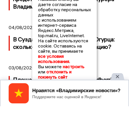
даете согласие на
Владимирской области
обработку персональных
данных
с использованием
интернет-сервиса
04/08/2026 09:01
Яндекс.Метрика,
top.mail.ru, LiveInternet.
В Суздале прошёл Фестиваль Огурца:
На сайте используются
cookie. Оставаясь на
сколько потратили на организацию?
сайте, вы принимаете
все условия
использования.
Вы можете
настроить
03/08/2026 14:13
или
отклонить и
покинуть сайт
Площадь пожара на складе Wildberries
составляет 100 тысяч квадратных
Принять
метров