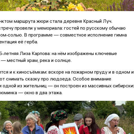
ктом маршрута жюри стала деревня Красный Луч.
тречу провели у мемориала: гостей по русскому обычаю
бом‑солью. В программе — совместное исполнение гимна
ентация её герба.
5‑летняя Лиза Карпова: на нём изображены ключевые
— местный храм, река и солнце.
тся и к киносъёмкам: вскоре на пожарном пруду и в одном и
ют снимать сказку про людоеда. Особое внимание
 одной из жительниц — он построен из массивных сибирски
изюминка — окно в два этажа.