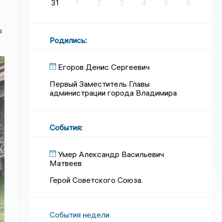
31
1
2
3
4
5
6
я
Родились
:
Егоров Денис Сергеевич
Первый Заместитель Главы
администрации города Владимира
События
:
Умер Александр Васильевич
Матвеев
Герой Советского Союза.
События недели