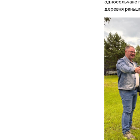
односельчане п
деревня раньше