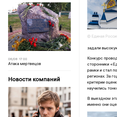
© Единая Росси
задали высокую
Конкурс провод
06/08
17:00
Атака мертвецов
сторонники «Ед
рамки и стал 
регионах. За г
Новости компаний
критерии оценк
научились тонк
В выездном эт
именно они оце