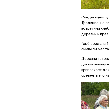
Следующим пун
Традиционно вс
встретили хле
деревни и през
Герб создала 1
символы места 
Деревня готови
домов планиру
привлекает дом
брёвен, а его 