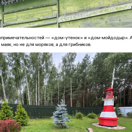
опримечательностей — «дом-утенок» и «дом-мойдодыр». 
маяк, но не для моряков, а для грибников.