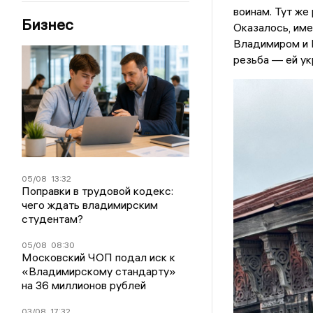
воинам. Тут же
Бизнес
Оказалось, им
Владимиром и 
резьба — ей ук
05/08
13:32
Поправки в трудовой кодекс:
чего ждать владимирским
студентам?
05/08
08:30
Московский ЧОП подал иск к
«Владимирскому стандарту»
на 36 миллионов рублей
03/08
17:32