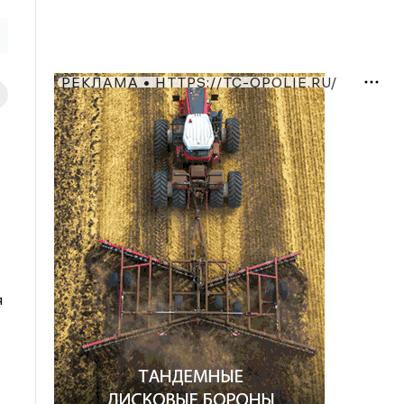
РЕКЛАМА • HTTPS://TC-OPOLIE.RU/
я