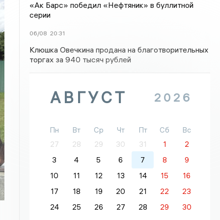
«Ак Барс» победил «Нефтяник» в буллитной
серии
06/08
20:31
Клюшка Овечкина продана на благотворительных
торгах за 940 тысяч рублей
АВГУСТ
2026
Пн
Вт
Ср
Чт
Пт
Сб
Вс
27
28
29
30
31
1
2
3
4
5
6
7
8
9
10
11
12
13
14
15
16
17
18
19
20
21
22
23
24
25
26
27
28
29
30