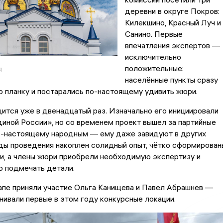
деревни в округе Покров:
Килекшино, Красный Луч и
Санино. Первые
впечатления экспертов —
исключительно
положительные:
я
населённые пункты сразу
 планку и постарались по-настоящему удивить жюри.
ится уже в двенадцатый раз. Изначально его инициировали
иной России», но со временем проект вышел за партийные
по-настоящему народным — ему даже завидуют в других
оды проведения накоплен солидный опыт, чётко сформирован
и, а члены жюри приобрели необходимую экспертизу и
о подмечать детали.
апе приняли участие Ольга Канищева и Павел Абрашнев —
нивали первые в этом году конкурсные локации.