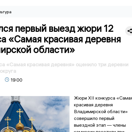
льтура
лся первый выезд жюри 12
са «Самая красивая деревня
ирской области»
а «Самая красивая деревня» оценило три деревни
округа
19:00
Жюри XII конкурса «Сама
красивая деревня
Владимирской области»
совершило первый
выездной этап — члены
комиссии посетили три