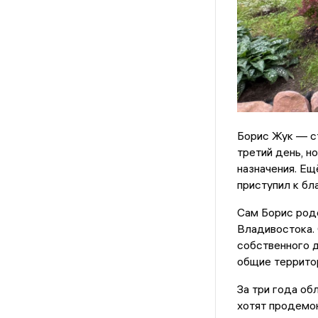
Борис Жук — с
третий день, н
назначения. Ещ
приступил к бл
Сам Борис родо
Владивостока. 
собственного д
общие террито
За три года об
хотят продемон