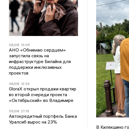
06/08
13:05
АНО «Обнимаю сердцем»
запустила связь на
инфраструктуре Билайна для
поддержки инклюзивных
проектов
06/08
12:34
GloraX открыл продажи квартир
во второй очереди проекта
«Октябрьский» во Владимире
05/08
21:19
Автокредитный портфель Банка
Уралсиб вырос на 23%
В Килекшино го