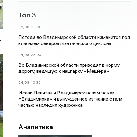
Топ 3
05/08
20:00
Погода во Владимирской области изменится под
А
влиянием североатлантического циклона
04/08
23:00
Во Владимирской области приводят в норму
дорогу, ведущую к нацпарку «Мещёра»
04/08
10:30
Исаак Левитан и Владимирская земля: как
«Владимирка» и вынужденное изгнание стали
частью наследия художника
Аналитика