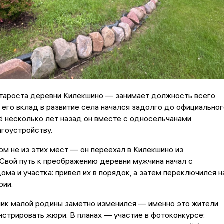
тароста деревни Килекшино — занимает должность всего
о его вклад в развитие села начался задолго до официальног
ё несколько лет назад он вместе с односельчанами
агоустройству.
м не из этих мест — он переехал в Килекшино из
Свой путь к преображению деревни мужчина начал с
ома и участка: привёл их в порядок, а затем переключился н
рии.
лик малой родины заметно изменился — именно это жители
стрировать жюри. В планах — участие в фотоконкурсе: