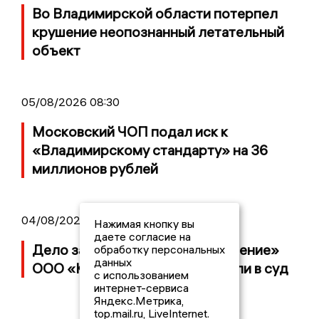
Во Владимирской области потерпел
крушение неопознанный летательный
объект
05/08/2026 08:30
Московский ЧОП подал иск к
«Владимирскому стандарту» на 36
миллионов рублей
04/08/2026 15:40
Нажимая кнопку вы
даете согласие на
Дело застройщика ЖК «Поколение»
обработку персональных
данных
ООО «Капитал Строй» передали в суд
с использованием
интернет-сервиса
Яндекс.Метрика,
top.mail.ru, LiveInternet.