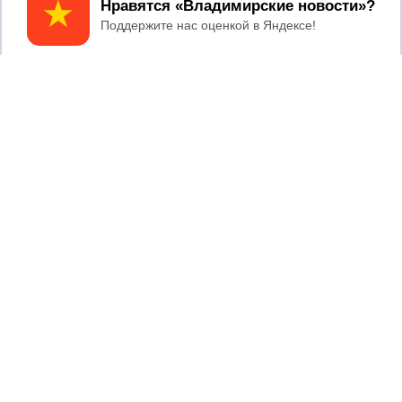
Принять
Главный редактор: Мазов С. А.
8 (4922) 666916
Телефон редакции:
info@newsvladimir.ru
Электронная почта редакции:
,
reklama@newsvladimir.ru
Регистрационный номер: серия Эл № ФС77-78858 от 4
августа 2020 г. согласно выписке из реестра
зарегистрированных средств массовой информации
выдана Федеральной службой по надзору в сфере связи,
информационных технологий и массовых коммуникаций
При использовании любого материала с данного сайта
гиперссылка на Сетевое издание «Информационное
агентство Владимирские новости» обязательна.
Сообщения на сером фоне размещены на правах рекламы
@mazov
MAX
Написать директору в телеграм
или