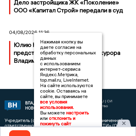
Дело застройщика ЖК «Поколение»
ООО «Капитал Строй» передали в суд
04/08/2026 11:36
Нажимая кнопку вы
Юлию Калистову официально
даете согласие на
представили в должности прокурора
обработку персональных
данных
Владимирской области
с использованием
интернет-сервиса
Яндекс.Метрика,
top.mail.ru, LiveInternet.
На сайте используются
cookie. Оставаясь на
сайте, вы принимаете
2017 © NEWSVLADIMIR.RU | СИ
все условия
ВЛАДИМИРСКИЕ
«Информационное агентство
использования.
НОВОСТИ
Владимирские новости»
Вы можете
настроить
или
отклонить и
Учредитель (соучредители): Общество с ограниченной
покинуть сайт
ответственностью «РЕГИОНАЛЬНЫЕ НОВОСТИ» (ОГРН
1107154017354)