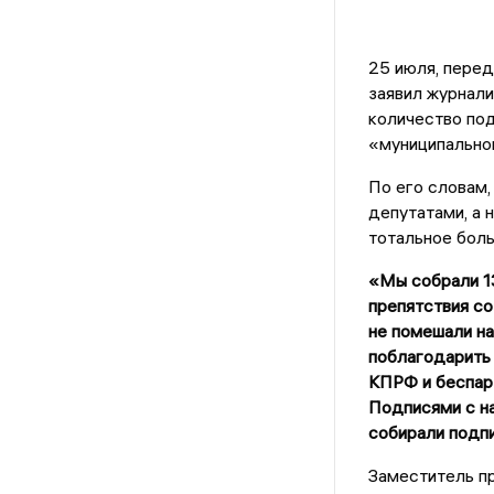
25 июля, пере
заявил журнали
количество под
«муниципальног
По его словам,
депутатами, а 
тотальное боль
«Мы собрали 13
препятствия со
не помешали на
поблагодарить 
КПРФ и беспарт
Подписями с н
собирали подпи
Заместитель п