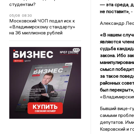
студентам?
— эта среда, до
не поставит»,
-
05/08
08:30
Московский ЧОП подал иск к
Александр Лео
«Владимирскому стандарту»
на 36 миллионов рублей
«В нашем случа
являются члена
судьба кандида
закона. Ибо за
манипулировани
смысл победит,
за такое повед
районных совет
был перекрыт»,
«Владимирским
Бывший вице-гу
самыми пробле
депутатов. Ими
Ковровский и г