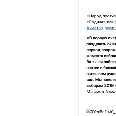
«Народ против 
«Родина», как
Ахматов, решил
«В первую очер
раздувать скан
период возрожд
момента избра
большая работа
партии в ближа
нынешнем руков
сил. Мы поняли
выборам 2019 г
Магамед Ахмат