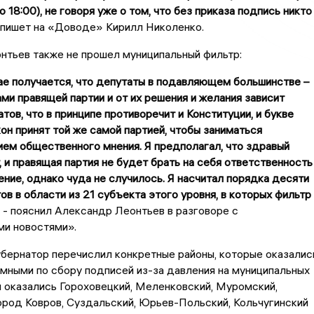
 18:00), не говоря уже о том, что без приказа подпись никто
 пишет на «Доводе» Кирилл Николенко.
нтьев также не прошел муниципальный фильтр:
е получается, что депутаты в подавляющем большинстве –
ми правящей партии и от их решения и желания зависит
тов, что в принципе противоречит и Конституции, и букве
кон принят той же самой партией, чтобы заниматься
ем общественного мнения. Я предполагал, что здравый
 и правящая партия не будет брать на себя ответственность
ение, однако чуда не случилось. Я насчитал порядка десяти
ов в области из 21 субъекта этого
уровня, в которых фильтр
- пояснил Александр Леонтьев в разговоре с
и новостями».
бернатор перечислил конкретные районы, которые оказалис
мными по сбору подписей из-за давления на муниципальных
 оказались Гороховецкий, Меленковский, Муромский,
ород Ковров, Суздальский, Юрьев-Польский, Кольчугинский