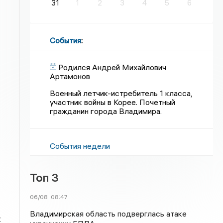
31
1
2
3
4
5
6
События
:
Родился Андрей Михайлович
Артамонов
Военный летчик-истребитель 1 класса,
участник войны в Корее. Почетный
гражданин города Владимира.
События недели
Топ 3
06/08
08:47
Владимирская область подверглась атаке
к