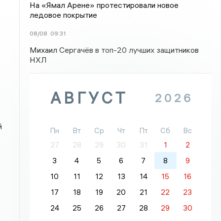
На «Ямал Арене» протестировали новое
ледовое покрытие
08/08
09:31
Михаил Сергачёв в топ-20 лучших защитников
НХЛ
АВГУСТ
2026
й
Пн
Вт
Ср
Чт
Пт
Сб
Вс
27
28
29
30
31
1
2
3
4
5
6
7
8
9
10
11
12
13
14
15
16
17
18
19
20
21
22
23
24
25
26
27
28
29
30