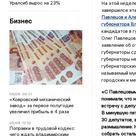
Уралсиб вырос на 23%
На этой недел
завершился эта
Павлецов и Ал
Бизнес
губернатора В
кандидатов в г
Олег Павлецов,
заявление об о
губернаторы сд
губернаторы не
губернаторских
называемый мун
городских и ме
«С Павлецовым
08/08
09:01
понимали, что 
«Ковровский механический
завод» за первое полугодие
встречу с депу
увеличил прибыль в 4 раза
В минувшую пя
30 депутатов, 
05/08
13:32
размышление. 
Поправки в трудовой кодекс:
собрать осталь
чего ждать владимирским