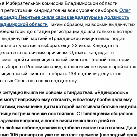
е в Избирательной комиссии Владимирской области
п регистрации кандидатов на всех уровнях выборов.
Олег
ександр Леонтьев сняли свои кандидатуры на должность
ладимирской области.
Таким образом, из восьми выдвинутых
убернаторы до стадии регистрации дошли только шестеро.
 выдвинутый партией «Гражданская инициатива», подал
тказе от участия в выборах еще 23 июля. Кандидат в
елал это по личным причинам. Однако, кандидат в
 смог пройти «муниципальный фильтр». Первый в истории
 выборов в России инвалид-колясочник не сумел пройти так
иципальный фильтр - собрать 134 подписи депутатов
стных Советов в свою поддержку.
 ситуация вышла не совсем стандартная. «Единороссы»
не могут напрямую ему отказать, и поэтому пообещали ему
татами, назначение даты которой затягивали больше недели.
тницу встреча всё же состоялась. С Павлецовым общалось
задавали вопросы, а после взяли несколько дней на
На любом собеседовании подобное считается отказом. Да и
ные 105 росчерков уже не хватает времени (последний сро