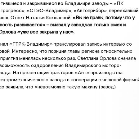
отившиеся и закрывшиеся во Владимире заводы – «ПК
рогресс», «СТЭС-Владимир», «Автоприбор», переехавший
аш». Ответ Натальи Кокшаевой:
«Вы не правы, потому что у
ость развивается» – вызвал у заводчан только смех и
 Орлова «уже все закрыла у нас».
анал «ГТРК-Владимир» транслировал запись интервью со
вой. Интересно, что позиция главы региона относительно
риятия менялась несколько раз. Светлана Орлова сначала
 возможность оздоровления Владимирского моторо-
вода. На презентации тракторов «Ант» производства
лектромеханического завода в кооперации с чешской фирмо
тор заявила, что «невозможно такую махину (завод)