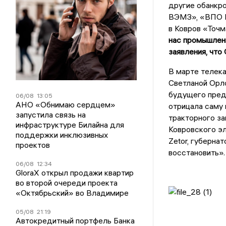
другие обанкр
ВЭМЗ», «ВПО П
в Ковров «Точм
нас промышленн
заявления, что
В марте телек
Светланой Орло
будущего предп
06/08
13:05
АНО «Обнимаю сердцем»
отрицала саму
запустила связь на
тракторного за
инфраструктуре Билайна для
Ковровского э
поддержки инклюзивных
Zetor, губерна
проектов
восстановить».
06/08
12:34
GloraX открыл продажи квартир
во второй очереди проекта
«Октябрьский» во Владимире
05/08
21:19
Автокредитный портфель Банка