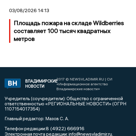
03/08/2026 14:13
Площадь пожара на складе Wildberries
составляет 100 тысяч квадратных
метров
2017 © NEWSVLADIMIR.RU | СИ
ВЛАДИМИРСКИЕ
«Информационное агентство
НОВОСТИ
Владимирские новости»
Учредитель (соучредители): Общество с ограниченной
ответственностью «РЕГИОНАЛЬНЫЕ НОВОСТИ» (ОГРН
1107154017354)
Главный редактор: Мазов С. А.
8 (4922) 666916
Телефон редакции:
info@newsvladimir.ru
Электронная почта редакции:
,