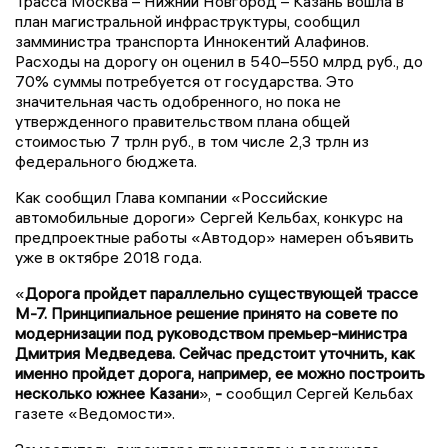
Трасса Москва – Нижний Новгород – Казань вошла в
план магистральной инфраструктуры, сообщил
замминистра транспорта Иннокентий Алафинов.
Расходы на дорогу он оценил в 540–550 млрд руб., до
70% суммы потребуется от государства. Это
значительная часть одобренного, но пока не
утвержденного правительством плана общей
стоимостью 7 трлн руб., в том числе 2,3 трлн из
федерального бюджета.
Как сообщил Глава компании «Российские
автомобильные дороги» Сергей Кельбах, конкурс на
предпроектные работы «Автодор» намерен объявить
уже в октябре 2018 года.
«
Дорога пройдет параллельно существующей трассе
М-7. Принципиальное решение принято на совете по
модернизации под руководством премьер-министра
Дмитрия Медведева. Сейчас предстоит уточнить, как
именно пройдет дорога, например, ее можно построить
несколько южнее Казани
»,
-
сообщил Сергей Кельбах
газете «Ведомости».