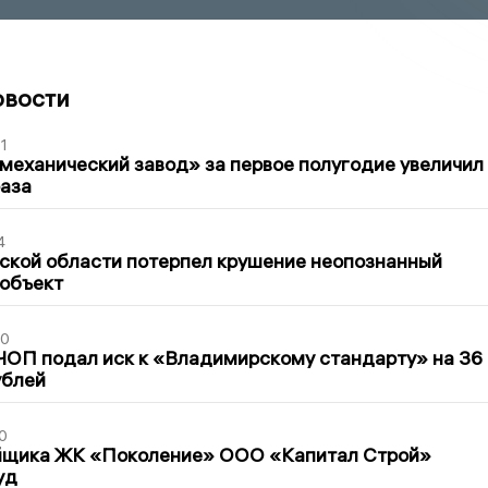
овости
1
механический завод» за первое полугодие увеличил
раза
4
ской области потерпел крушение неопознанный
 объект
30
ЧОП подал иск к «Владимирскому стандарту» на 36
ублей
0
йщика ЖК «Поколение» ООО «Капитал Строй»
уд