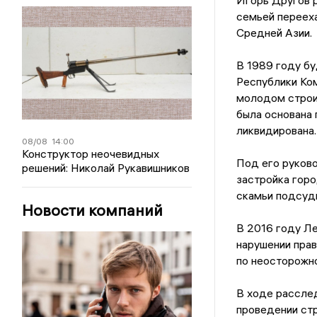
Игорь Другов р
семьей перееха
Средней Азии.
В 1989 году б
Республики Ком
молодом строит
была основана 
ликвидирована.
08/08
14:00
Конструктор неочевидных
Под его руков
решений: Николай Рукавишников
застройка гор
скамьи подсу
Новости компаний
В 2016 году Ле
нарушении прав
по неосторожно
В ходе расслед
проведении стр