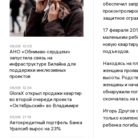
обеспечил запр
проконтролиров
защитное огра
17 февраля 201
маленьким ребе
новую квартиру
06/08
13:05
подъездов.
АНО «Обнимаю сердцем»
запустила связь на
Находясь на п
инфраструктуре Билайна для
поддержки инклюзивных
женщина прояви
проектов
высоты. Родств
женщины и нача
06/08
12:34
обнаружили пог
GloraX открыл продажи квартир
скончалась на 
во второй очереди проекта
«Октябрьский» во Владимире
Игорь Другов с
05/08
21:19
только компен
Автокредитный портфель Банка
ребенка погибш
Уралсиб вырос на 23%