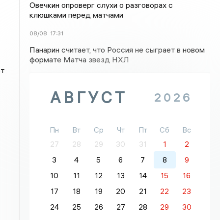
Овечкин опроверг слухи о разговорах с
клюшками перед матчами
08/08
17:31
Панарин считает, что Россия не сыграет в новом
формате Матча звезд НХЛ
от
АВГУСТ
2026
Пн
Вт
Ср
Чт
Пт
Сб
Вс
27
28
29
30
31
1
2
3
4
5
6
7
8
9
10
11
12
13
14
15
16
17
18
19
20
21
22
23
24
25
26
27
28
29
30