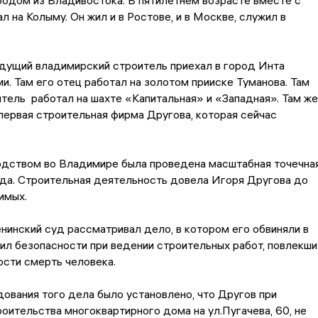
одом из Владивостока. В пятилетнем возрасте вместе с
л на Колыму. Он жил и в Ростове, и в Москве, служил в
удущий владимирский строитель приехал в город Инта
и. Там его отец работал на золотом прииске Туманова. Там
ель работал на шахте «Капитальная» и «Западная». Там же
первая строительная фирма Другова, которая сейчас
одством во Владимире была проведена масштабная точечна
ода. Строительная деятельность довела Игоря Другова до
димых.
нинский суд рассматривал дело, в котором его обвиняли в
ил безопасности при ведении строительных работ, повлекши
сти смерть человека.
ования того дела было установлено, что Другов при
оительства многоквартирного дома на ул.Пугачева, 60, не