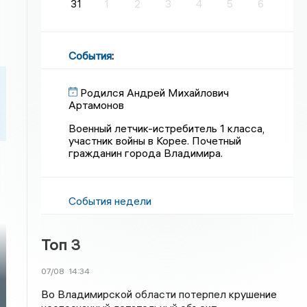
31
1
2
3
4
5
6
События
:
Родился Андрей Михайлович
Артамонов
Военный летчик-истребитель 1 класса,
участник войны в Корее. Почетный
гражданин города Владимира.
События недели
Топ 3
07/08
14:34
Во Владимирской области потерпел крушение