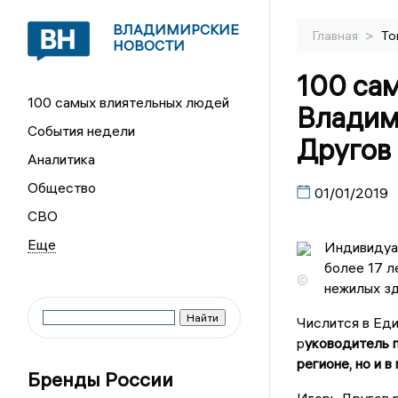
ВЛАДИМИРСКИЕ
>
Главная
То
НОВОСТИ
100 са
100 самых влиятельных людей
Владим
События недели
Другов 
Аналитика
Общество
01/01/2019
СВО
Индивидуа
более 17 л
©
нежилых зд
Числится в Ед
р
уководитель п
регионе, но и в
Бренды России