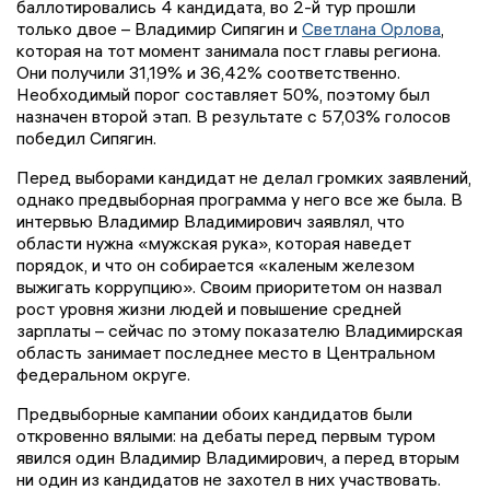
баллотировались 4 кандидата, во 2-й тур прошли
только двое – Владимир Сипягин и
Светлана Орлова
,
которая на тот момент занимала пост главы региона.
Они получили 31,19% и 36,42% соответственно.
Необходимый порог составляет 50%, поэтому был
назначен второй этап. В результате с 57,03% голосов
победил Сипягин.
Перед выборами кандидат не делал громких заявлений,
однако предвыборная программа у него все же была. В
интервью Владимир Владимирович заявлял, что
области нужна «мужская рука», которая наведет
порядок, и что он собирается «каленым железом
выжигать коррупцию». Своим приоритетом он назвал
рост уровня жизни людей и повышение средней
зарплаты – сейчас по этому показателю Владимирская
область занимает последнее место в Центральном
федеральном округе.
Предвыборные кампании обоих кандидатов были
откровенно вялыми: на дебаты перед первым туром
явился один Владимир Владимирович, а перед вторым
ни один из кандидатов не захотел в них участвовать.