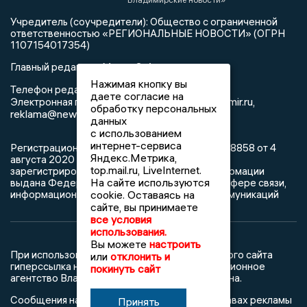
Учредитель (соучредители): Общество с ограниченной
ответственностью «РЕГИОНАЛЬНЫЕ НОВОСТИ» (ОГРН
1107154017354)
Главный редактор: Мазов С. А.
Нажимая кнопку вы
8 (4922) 666916
Телефон редакции:
даете согласие на
info@newsvladimir.ru
Электронная почта редакции:
,
обработку персональных
reklama@newsvladimir.ru
данных
с использованием
интернет-сервиса
Регистрационный номер: серия Эл № ФС77-78858 от 4
Яндекс.Метрика,
августа 2020 г. согласно выписке из реестра
top.mail.ru, LiveInternet.
зарегистрированных средств массовой информации
На сайте используются
выдана Федеральной службой по надзору в сфере связи,
информационных технологий и массовых коммуникаций
cookie. Оставаясь на
сайте, вы принимаете
все условия
использования.
Вы можете
настроить
При использовании любого материала с данного сайта
или
отклонить и
гиперссылка на Сетевое издание «Информационное
покинуть сайт
агентство Владимирские новости» обязательна.
Сообщения на сером фоне размещены на правах рекламы
Принять