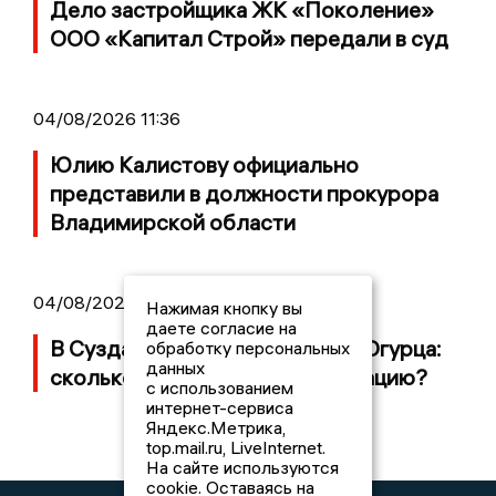
Дело застройщика ЖК «Поколение»
ООО «Капитал Строй» передали в суд
04/08/2026 11:36
Юлию Калистову официально
представили в должности прокурора
Владимирской области
04/08/2026 09:01
Нажимая кнопку вы
даете согласие на
В Суздале прошёл Фестиваль Огурца:
обработку персональных
данных
сколько потратили на организацию?
с использованием
интернет-сервиса
Яндекс.Метрика,
top.mail.ru, LiveInternet.
На сайте используются
cookie. Оставаясь на