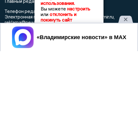
Главный редактор: Мазов С. А.
использования.
Вы можете
настроить
8 (4922) 666916
Телефон редакции:
или
отклонить и
info@newsvladimir.ru
Электронная почта редакции:
,
покинуть сайт
reklama@newsvladimir.ru
Принять
Регистрационный номер: серия Эл № ФС77-78858 от 4
августа 2020 г. согласно выписке из реестра
зарегистрированных средств массовой информации
выдана Федеральной службой по надзору в сфере связи,
информационных технологий и массовых коммуникаций
При использовании любого материала с данного сайта
гиперссылка на Сетевое издание «Информационное
агентство Владимирские новости» обязательна.
Сообщения на сером фоне размещены на правах рекламы
@mazov
MAX
Написать директору в телеграм
или
О холдинге
Вакансии
Реклама