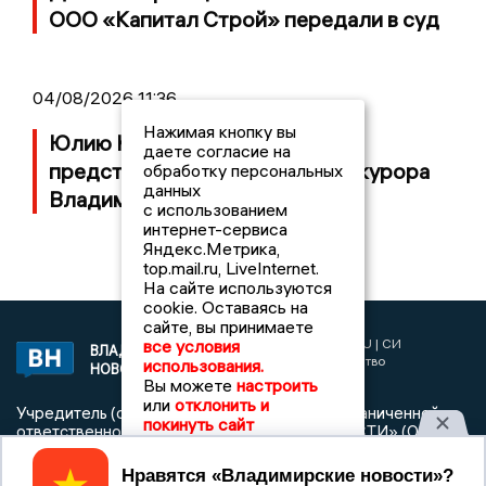
ООО «Капитал Строй» передали в суд
04/08/2026 11:36
Нажимая кнопку вы
Юлию Калистову официально
даете согласие на
представили в должности прокурора
обработку персональных
данных
Владимирской области
с использованием
интернет-сервиса
Яндекс.Метрика,
top.mail.ru, LiveInternet.
На сайте используются
cookie. Оставаясь на
сайте, вы принимаете
2017 © NEWSVLADIMIR.RU | СИ
все условия
ВЛАДИМИРСКИЕ
«Информационное агентство
использования.
НОВОСТИ
Владимирские новости»
Вы можете
настроить
или
отклонить и
Учредитель (соучредители): Общество с ограниченной
покинуть сайт
ответственностью «РЕГИОНАЛЬНЫЕ НОВОСТИ» (ОГРН
1107154017354)
Принять
Главный редактор: Мазов С. А.