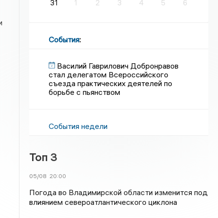
31
1
2
3
4
5
6
и
События
:
Василий Гаврилович Добронравов
стал делегатом Всероссийского
съезда практических деятелей по
борьбе с пьянством
События недели
Топ 3
05/08
20:00
Погода во Владимирской области изменится под
влиянием североатлантического циклона