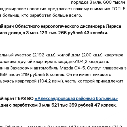
порядка 3 млн. 600 тысяч
ладимирские новости» предлагает вашему вниманию ТОП-5
в больниц, кто заработал больше всего.
ый врач Областного наркологического диспансера Лариса
ила доход в 3 млн. 129 тыс. 266 рублей 43 копейки.
льный участок (2192 кв.м), жилой дом (200 кв.м), квартира
е половина другой квартиры площадью104,2 квадрата.
н на Захарову и автомобиль Mazda CX-5. Супруг главврача з
159 тысяч 219 рублей 8 копеек. Он не имеет никакого
ьзуясь квартирой (104,2 кв.м.), часть которой принадлежит
ый врач ГБУЗ ВО
«Александровская районная больница»
ин с заработком 3 млн 521 тыс 359 рублей 47 копеек.