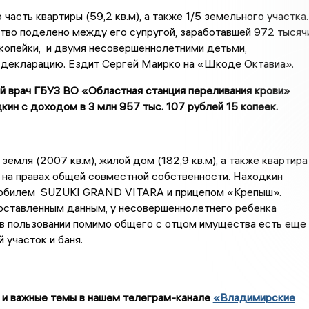
часть квартиры (59,2 кв.м), а также 1/5 земельного участка.
тво поделено между его супругой, заработавшей 972 тысяч
копейки, и двумя несовершеннолетними детьми,
 декларацию. Ездит Сергей Маирко на «Шкоде Октавиа».
ый врач ГБУЗ ВО «Областная станция переливания крови»
ин с доходом в 3 млн 957 тыс. 107 рублей 15 копеек.
земля (2007 кв.м), жилой дом (182,9 кв.м), а также квартира
 на правах общей совместной собственности. Находкин
обилем SUZUKI GRAND VITARA и прицепом «Крепыш».
оставленным данным, у несовершеннолетнего ребенка
 в пользовании помимо общего с отцом имущества есть еще
 участок и баня.
 и важные темы в нашем телеграм-канале
«Владимирские