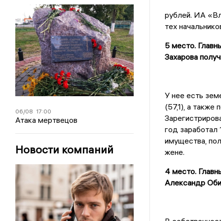
рублей. ИА «В
тех начальнико
5 место. Главн
Захарова получ
У нее есть земе
(57,1), а такж
06/08
17:00
Зарегистрирова
Атака мертвецов
год заработал 
имущества, пол
Новости компаний
жене.
4 место. Главн
Александр Обид