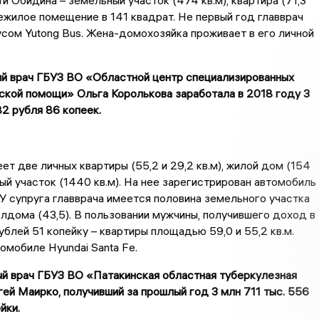
и Обидина – земельный участок (474 кв.м), квартира (71,3
 нежилое помещение в 141 квадрат. Не первый год главврач
сом Yutong Bus. Жена-домохозяйка проживает в его личной
ый врач ГБУЗ ВО «Областной центр специализированных
ской помощи» Ольга Королькова заработала в 2018 году 3
2 рубля 86 копеек.
ет две личных квартиры (55,2 и 29,2 кв.м), жилой дом (154
ный участок (1440 кв.м). На нее зарегистрирован автомобиль
 супруга главврача имеется половина земельного участка
полдома (43,5). В пользовании мужчины, получившего доход в
ублей 51 копейку – квартиры площадью 59,0 и 55,2 кв.м.
томобиле Hyundai Santa Fe.
ый врач ГБУЗ ВО «Патакинская областная туберкулезная
ей Маирко, получивший за прошлый год 3 млн 711 тыс. 556
йки.