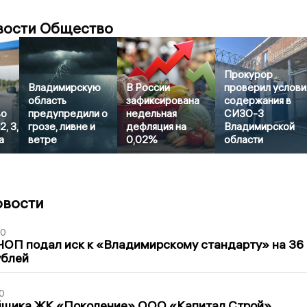
вости Общество
Прокурор
Владимирскую
В России
проверил услови
область
зафиксирована
содержания в
во
предупредили о
недельная
СИЗО-3
, 3,
грозе, ливне и
дефляция на
Владимирской
а
ветре
0,02%
области
овости
30
ЧОП подал иск к «Владимирскому стандарту» на 36
ублей
0
йщика ЖК «Поколение» ООО «Капитал Строй»