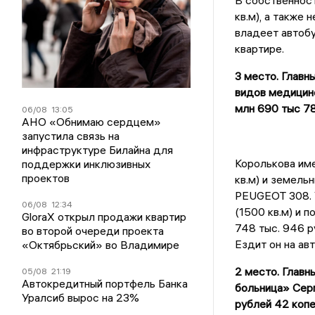
В собственност
кв.м), а также
владеет автобу
квартире.
3 место. Главн
видов медицин
млн 690 тыс 78
06/08
13:05
АНО «Обнимаю сердцем»
запустила связь на
инфраструктуре Билайна для
Королькова име
поддержки инклюзивных
проектов
кв.м) и земель
PEUGEOT 308. У
06/08
12:34
(1500 кв.м) и 
GloraX открыл продажи квартир
748 тыс. 946 р
во второй очереди проекта
Ездит он на ав
«Октябрьский» во Владимире
2 место. Главн
05/08
21:19
Автокредитный портфель Банка
больница» Серг
Уралсиб вырос на 23%
рублей 42 копе