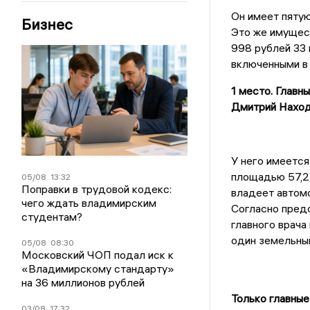
Он имеет пятую 
Бизнес
Это же имущес
998 рублей 33 
включенными в
1 место. Главн
Дмитрий Находк
У него имеется 
площадью 57,2
05/08
13:32
Поправки в трудовой кодекс:
владеет автом
чего ждать владимирским
Согласно пред
студентам?
главного врача
один земельный
05/08
08:30
Московский ЧОП подал иск к
«Владимирскому стандарту»
на 36 миллионов рублей
Только главные
03/08
17:32