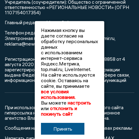
Учредитель (соучредители): Общество с ограниченной
ответственностью «РЕГИОНАЛЬНЫЕ НОВОСТИ» (ОГРН
1107154017354)
Главный редактор: Мазов С. А.
Нажимая кнопку вы
8 (4922) 666916
Телефон редакции:
даете согласие на
info@newsvladimir.ru
Электронная почта редакции:
,
обработку персональных
reklama@newsvladimir.ru
данных
с использованием
интернет-сервиса
Регистрационный номер: серия Эл № ФС77-78858 от 4
Яндекс.Метрика,
августа 2020 г. согласно выписке из реестра
top.mail.ru, LiveInternet.
зарегистрированных средств массовой информации
На сайте используются
выдана Федеральной службой по надзору в сфере связи,
информационных технологий и массовых коммуникаций
cookie. Оставаясь на
сайте, вы принимаете
все условия
использования.
Вы можете
настроить
При использовании любого материала с данного сайта
или
отклонить и
гиперссылка на Сетевое издание «Информационное
покинуть сайт
агентство Владимирские новости» обязательна.
Сообщения на сером фоне размещены на правах рекламы
Принять
@mazov
MAX
Написать директору в телеграм
или