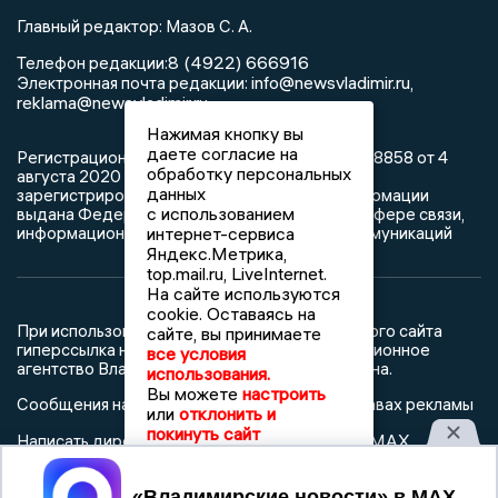
Главный редактор: Мазов С. А.
8 (4922) 666916
Телефон редакции:
info@newsvladimir.ru
Электронная почта редакции:
,
reklama@newsvladimir.ru
Нажимая кнопку вы
даете согласие на
Регистрационный номер: серия Эл № ФС77-78858 от 4
обработку персональных
августа 2020 г. согласно выписке из реестра
данных
зарегистрированных средств массовой информации
с использованием
выдана Федеральной службой по надзору в сфере связи,
информационных технологий и массовых коммуникаций
интернет-сервиса
Яндекс.Метрика,
top.mail.ru, LiveInternet.
На сайте используются
cookie. Оставаясь на
При использовании любого материала с данного сайта
сайте, вы принимаете
гиперссылка на Сетевое издание «Информационное
все условия
агентство Владимирские новости» обязательна.
использования.
Вы можете
настроить
Сообщения на сером фоне размещены на правах рекламы
или
отклонить и
покинуть сайт
@mazov
MAX
Написать директору в телеграм
или
Принять