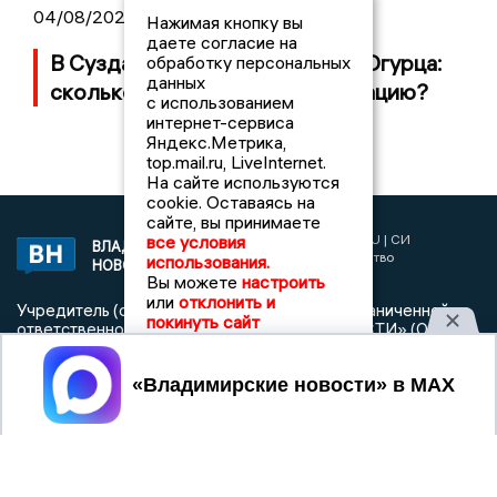
04/08/2026 09:01
Нажимая кнопку вы
даете согласие на
В Суздале прошёл Фестиваль Огурца:
обработку персональных
данных
сколько потратили на организацию?
с использованием
интернет-сервиса
Яндекс.Метрика,
top.mail.ru, LiveInternet.
На сайте используются
cookie. Оставаясь на
сайте, вы принимаете
2017 © NEWSVLADIMIR.RU | СИ
все условия
ВЛАДИМИРСКИЕ
«Информационное агентство
использования.
НОВОСТИ
Владимирские новости»
Вы можете
настроить
или
отклонить и
Учредитель (соучредители): Общество с ограниченной
покинуть сайт
ответственностью «РЕГИОНАЛЬНЫЕ НОВОСТИ» (ОГРН
1107154017354)
Принять
Главный редактор: Мазов С. А.
8 (4922) 666916
Телефон редакции:
info@newsvladimir.ru
Электронная почта редакции:
,
reklama@newsvladimir.ru