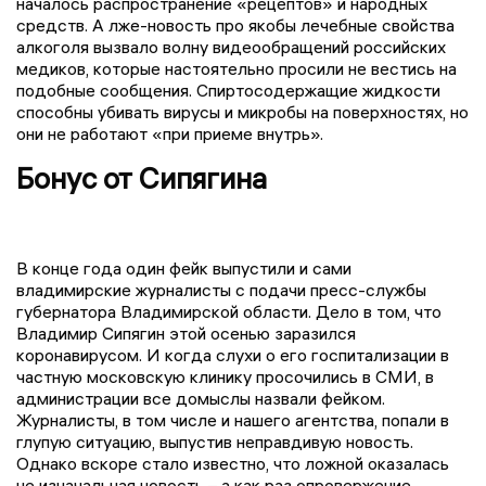
началось распространение «рецептов» и народных
средств. А лже-новость про якобы лечебные свойства
алкоголя вызвало волну видеообращений российских
медиков, которые настоятельно просили не вестись на
подобные сообщения. Спиртосодержащие жидкости
способны убивать вирусы и микробы на поверхностях, но
они не работают «при приеме внутрь».
Бонус от Сипягина
В конце года один фейк выпустили и сами
владимирские журналисты с подачи пресс-службы
губернатора Владимирской области. Дело в том, что
Владимир Сипягин этой осенью заразился
коронавирусом. И когда слухи о его госпитализации в
частную московскую клинику просочились в СМИ, в
администрации все домыслы назвали фейком.
Журналисты, в том числе и нашего агентства, попали в
глупую ситуацию, выпустив неправдивую новость.
Однако вскоре стало известно, что ложной оказалась
не изначальная новость – а как раз опровержение