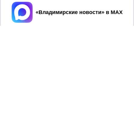
1107154017354)
Принять
Главный редактор: Мазов С. А.
8 (4922) 666916
Телефон редакции:
info@newsvladimir.ru
Электронная почта редакции:
,
reklama@newsvladimir.ru
Регистрационный номер: серия Эл № ФС77-78858 от 4
августа 2020 г. согласно выписке из реестра
зарегистрированных средств массовой информации
выдана Федеральной службой по надзору в сфере связи,
информационных технологий и массовых коммуникаций
При использовании любого материала с данного сайта
гиперссылка на Сетевое издание «Информационное
агентство Владимирские новости» обязательна.
Сообщения на сером фоне размещены на правах рекламы
@mazov
MAX
Написать директору в телеграм
или