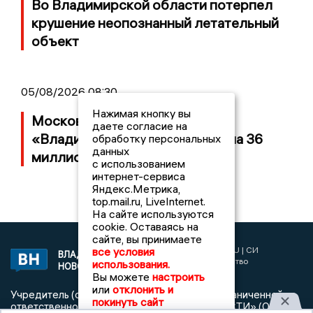
Во Владимирской области потерпел
крушение неопознанный летательный
объект
05/08/2026 08:30
Нажимая кнопку вы
Московский ЧОП подал иск к
даете согласие на
«Владимирскому стандарту» на 36
обработку персональных
данных
миллионов рублей
с использованием
интернет-сервиса
Яндекс.Метрика,
top.mail.ru, LiveInternet.
На сайте используются
cookie. Оставаясь на
сайте, вы принимаете
2017 © NEWSVLADIMIR.RU | СИ
все условия
ВЛАДИМИРСКИЕ
«Информационное агентство
использования.
НОВОСТИ
Владимирские новости»
Вы можете
настроить
или
отклонить и
Учредитель (соучредители): Общество с ограниченной
покинуть сайт
ответственностью «РЕГИОНАЛЬНЫЕ НОВОСТИ» (ОГРН