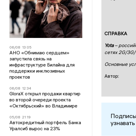
СПРАВКА
Yota
– россий
06/08
13:05
сетях 2G/3G/
АНО «Обнимаю сердцем»
запустила связь на
Основные усл
инфраструктуре Билайна для
поддержки инклюзивных
Автор:
проектов
06/08
12:34
GloraX открыл продажи квартир
во второй очереди проекта
«Октябрьский» во Владимире
Подписы
05/08
21:19
узнавать
Автокредитный портфель Банка
Уралсиб вырос на 23%