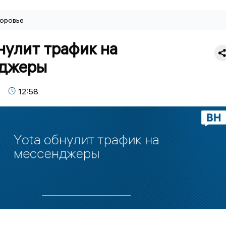
оровье
нулит трафик на
джеры
12:58