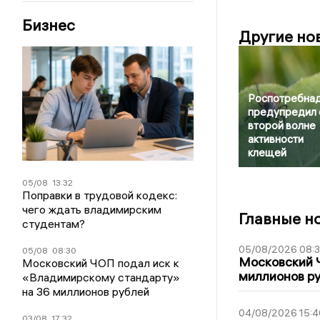
Бизнес
Другие но
Роспотребна
предупредил 
второй волне
активности
клещей
05/08
13:32
Поправки в трудовой кодекс:
чего ждать владимирским
Главные н
студентам?
05/08/2026 08:
05/08
08:30
Московский 
Московский ЧОП подал иск к
миллионов р
«Владимирскому стандарту»
на 36 миллионов рублей
04/08/2026 15:4
03/08
17:32