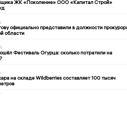
йщика ЖК «Поколение» ООО «Капитал Строй»
уд
6
ову официально представили в должности прокурор
й области
1
ошёл Фестиваль Огурца: сколько потратили на
?
3
ра на складе Wildberries составляет 100 тысяч
метров
2