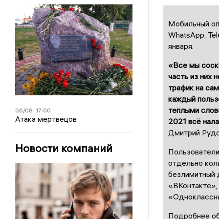
Мобильный оп
WhatsApp, Tel
января.
«Все мы соску
часть из них 
трафик на са
каждый польз
теплыми слова
06/08
17:00
Атака мертвецов
2021 всё нала
Дмитрий Рудс
Новости компаний
Пользователи
отдельно коли
безлимитный 
«ВКонтакте», 
«Одноклассник
Подробнее об