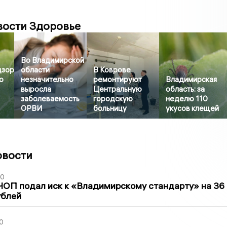
вости Здоровье
Во Владимирской
дзор
области
В Коврове
о
незначительно
ремонтируют
Владимирская
выросла
Центральную
область: за
заболеваемость
городскую
неделю 110
ОРВИ
больницу
укусов клещей
овости
30
ЧОП подал иск к «Владимирскому стандарту» на 36
ублей
0