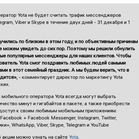
ератор Yota не будет считать трафик мессенджеров
egram, Viber и Skype в течение двух дней - 31 декабря и 1
чились по близким в этом году, и по объективным причинам
не можем увидеть до сих пор. Поэтому мы решили обнулить
мые популярные мессенджеры для наших клиентов. Чтобы
ователь Yota смог поздравить любимых людей самыми
ми в этот семейный праздник. А мы будем верить, что в
дится»,
- комментирует директор по маркетингу Yota
ких.
 мобильного оператора Yota всегда могут выбрать
чество минут и гигабайтов в пакете, а также приобрести
доступ к своим любимым мобильным приложениям:
Facebook + Facebook Messenger, Instagram, Twitter,
и», WhatsApp, Viber, Skype, Telegram и YouTube
 акции можно узнать на сайте
Yota
.