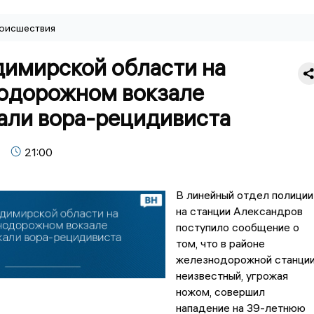
оисшествия
димирской области на
одорожном вокзале
али вора-рецидивиста
21:00
В линейный отдел полиции
на станции Александров
поступило сообщение о
том, что в районе
железнодорожной станци
неизвестный, угрожая
ножом, совершил
нападение на 39-летнюю