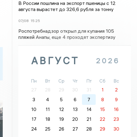
В России пошлина на экспорт пшеницы с 12
августа вырастет до 326,6 рубля за тонну
07/08
15:25
Роспотребнадзор открыл для купания 105
пляжей Анапы, еще 4 проходят экспертизу
АВГУСТ
2026
Пн
Вт
Ср
Чт
Пт
Сб
Вс
27
28
29
30
31
1
2
3
4
5
6
7
8
9
10
11
12
13
14
15
16
17
18
19
20
21
22
23
-
24
25
26
27
28
29
30