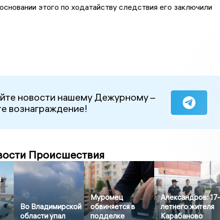
основании этого по ходатайству следствия его заключили
йте новости нашему Дежурному –
е вознаграждение!
вости Происшествия
й
Муромец
Александров: 17
Во Владимирской
обвиняется в
летнего жителя
области упал
подделке
Карабаново