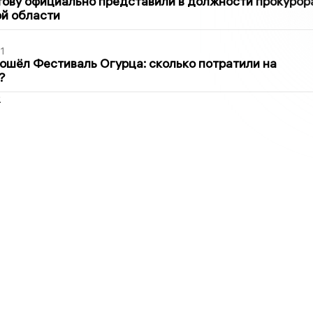
ову официально представили в должности прокурор
й области
1
ошёл Фестиваль Огурца: сколько потратили на
?
2