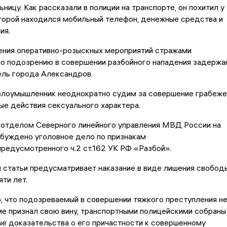
ницу. Как рассказали в полиции на транспорте, он похитил у
оторой находился мобильный телефон, денежные средства и
ия.
ения оперативно-розыскных мероприятий стражами
по подозрению в совершении разбойного нападения задержа
ель города Александров.
 злоумышленник неоднократно судим за совершение грабеже
ые действия сексуального характера.
отделом Северного линейного управления МВД России на
збуждено уголовное дело по признакам
предусмотренного ч.2 ст.162 УК РФ «Разбой».
 статьи предусматривает наказание в виде лишения свобод
яти лет.
, что подозреваемый в совершении тяжкого преступления н
е признал свою вину, транспортными полицейскими собраны
е доказательства о его причастности к совершенному