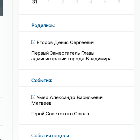
31
1
2
3
4
5
6
Родились
:
Егоров Денис Сергеевич
Первый Заместитель Главы
администрации города Владимира
События
:
Умер Александр Васильевич
Матвеев
Герой Советского Союза.
События недели