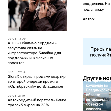
злодеянию. На 
под стражу.
Автор:
06/08
13:05
АНО «Обнимаю сердцем»
запустила связь на
Присыла
инфраструктуре Билайна для
получайт
поддержки инклюзивных
проектов
06/08
12:34
GloraX открыл продажи квартир
Другие но
Потерпевшим
во второй очереди проекта
крушение во
«Октябрьский» во Владимире
Владимирско
области
05/08
21:19
летающим
Автокредитный портфель Банка
объектом
Уралсиб вырос на 23%
оказался