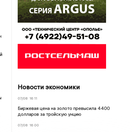
н
й
Новости экономики
ы
07/08
16:11
Биржевая цена на золото превысила 4400
долларов за тройскую унцию
е
07/08
16:00