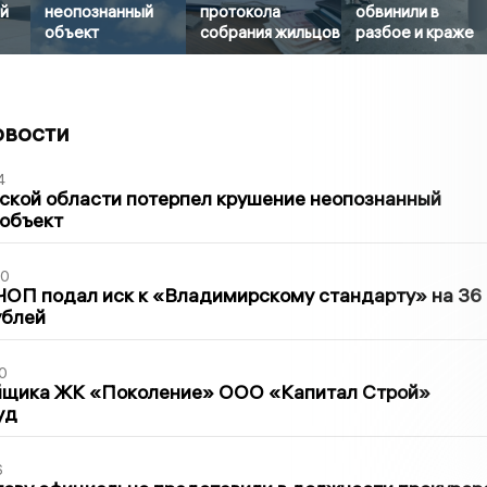
й
неопознанный
протокола
обвинили в
объект
собрания жильцов
разбое и краже
овости
4
ской области потерпел крушение неопознанный
 объект
30
ЧОП подал иск к «Владимирскому стандарту» на 36
ублей
0
йщика ЖК «Поколение» ООО «Капитал Строй»
уд
6