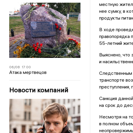
местную житель
нее сумку, в к
продукты питан
В ходе провед
правопорядка 
55-летний жит
Выяснено, что
и насильственн
06/08
17:00
Атака мертвецов
Следственным 
транспорте во
преступления, 
Новости компаний
Санкция данной
на срок до дес
Несмотря на то
в полном объем
неопровержимы