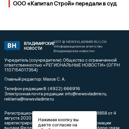
ООО «Капитал Строй» передали в суд
2017 © NEWSVLADIMIR.RU | СИ
ВЛАДИМИРСКИЕ
«Информационное агентство
НОВОСТИ
Владимирские новости»
Учредитель (соучредители): Общество с ограниченной
ответственностью «РЕГИОНАЛЬНЫЕ НОВОСТИ» (ОГРН
1107154017354)
Главный редактор: Мазов С. А.
8 (4922) 666916
Телефон редакции:
info@newsvladimir.ru
Электронная почта редакции:
,
reklama@newsvladimir.ru
Регистрационный номер: серия Эл № ФС77-78858 от 4
августа 2020 г. согласно выписке из реестра
Нажимая кнопку вы
зарегистрированных средств массовой информации
даете согласие на
выдана Федеральной службой по надзору в сфере связи,