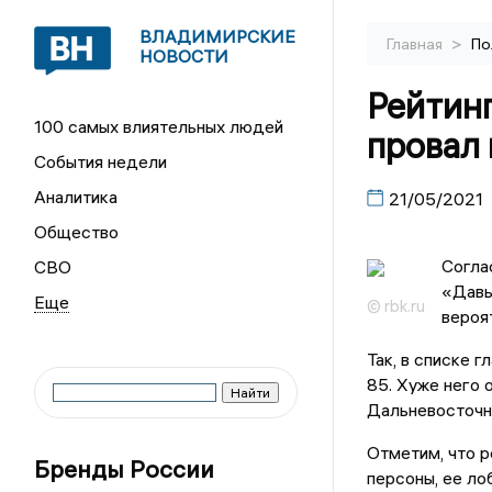
ВЛАДИМИРСКИЕ
>
Главная
По
НОВОСТИ
Рейтинг
100 самых влиятельных людей
провал
События недели
Аналитика
21/05/2021
Общество
Согла
СВО
«Давы
© rbk.ru
вероя
Так, в списке 
85. Хуже него 
Дальневосточн
Отметим, что р
Бренды России
персоны, ее ло