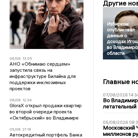
Другие но
Избирком
опубликовал
данные о
доходах Игош
во Владимирс
области
06/08
13:05
АНО «Обнимаю сердцем»
запустила связь на
инфраструктуре Билайна для
Главные н
поддержки инклюзивных
проектов
07/08/2026 14:3
Во Владимир
06/08
12:34
GloraX открыл продажи квартир
летательный
во второй очереди проекта
«Октябрьский» во Владимире
05/08/2026 08:
Московский 
05/08
21:19
миллионов р
Автокредитный портфель Банка