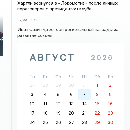
Хартли вернулся в «Локомотив» после личных
переговоров с президентом клуба
07/08
16:31
Иван Савин удостоен региональной награды за
развитие хоккея
ий»
АВГУСТ
2026
Пн
Вт
Ср
Чт
Пт
Сб
Вс
27
28
29
30
31
1
2
3
4
5
6
7
8
9
10
11
12
13
14
15
16
17
18
19
20
21
22
23
24
25
26
27
28
29
30