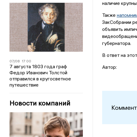
наличие крупны
Также
напомни
ЗакСобрании р
объявить импи
видеообращение
губернатора.
В ответ на это
07/08
17:00
7 августа 1803 года граф
Автор:
Федор Иванович Толстой
отправился в кругосветное
путешествие
Новости компаний
Коммент