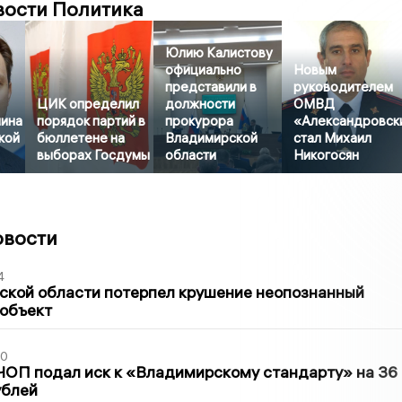
вости Политика
Юлию Калистову
официально
Новым
представили в
руководителем
ЦИК определил
должности
ОМВД
ина
порядок партий в
прокурора
«Александровск
кой
бюллетене на
Владимирской
стал Михаил
выборах Госдумы
области
Никогосян
овости
4
ской области потерпел крушение неопознанный
 объект
30
ЧОП подал иск к «Владимирскому стандарту» на 36
ублей