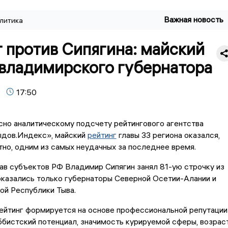
Важная новость
литика
 против Сипягина: майский
 владимирского губернатора
17:50
сно аналитическому подсчету рейтингового агентства
дов.Индекс», майский
рейтинг
главы 33 региона оказался,
тно, одним из самых неудачных за последнее время.
глав субъектов РФ Владимир Сипягин занял 81-ую строчку из
оказались только губернаторы Северной Осетии-Алании и
ой Республики Тыва.
ейтинг формируется на основе профессиональной репутации
ббистский потенциал, значимость курируемой сферы, возраст