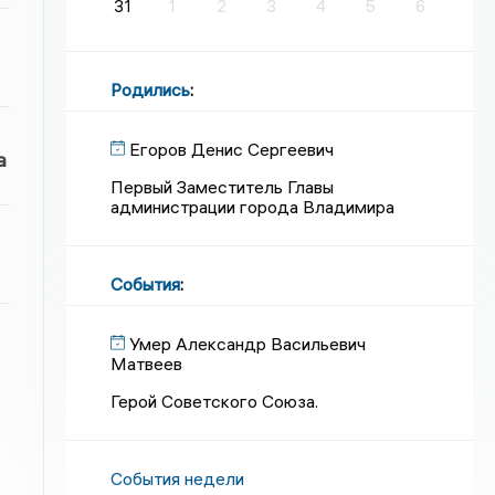
31
1
2
3
4
5
6
Родились
:
Егоров Денис Сергеевич
а
Первый Заместитель Главы
администрации города Владимира
События
:
Умер Александр Васильевич
Матвеев
Герой Советского Союза.
События недели