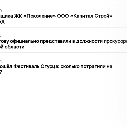
0
йщика ЖК «Поколение» ООО «Капитал Строй»
уд
6
ову официально представили в должности прокурор
й области
1
ошёл Фестиваль Огурца: сколько потратили на
?
2