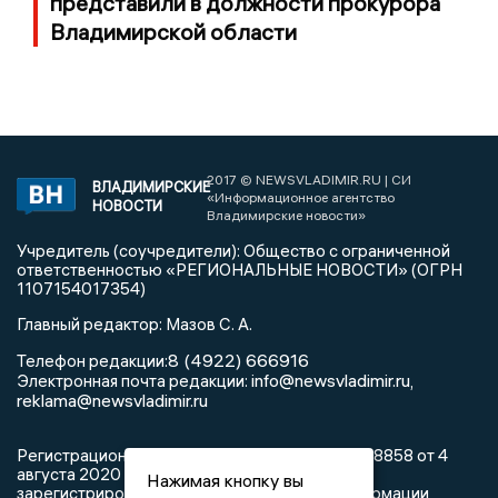
представили в должности прокурора
Владимирской области
2017 © NEWSVLADIMIR.RU | СИ
ВЛАДИМИРСКИЕ
«Информационное агентство
НОВОСТИ
Владимирские новости»
Учредитель (соучредители): Общество с ограниченной
ответственностью «РЕГИОНАЛЬНЫЕ НОВОСТИ» (ОГРН
1107154017354)
Главный редактор: Мазов С. А.
8 (4922) 666916
Телефон редакции:
info@newsvladimir.ru
Электронная почта редакции:
,
reklama@newsvladimir.ru
Регистрационный номер: серия Эл № ФС77-78858 от 4
августа 2020 г. согласно выписке из реестра
Нажимая кнопку вы
зарегистрированных средств массовой информации