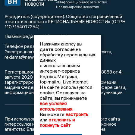
«Информационное агентство
НОВОСТИ
Владимирские новости»
Учредитель (соучредители): Общество с ограниченной
ответственностью «РЕГИОНАЛЬНЫЕ НОВОСТИ» (ОГРН
1107154017354)
Главный редактор: Мазов С. А.
Нажимая кнопку вы
8 (4922) 666916
Телефон редакции:
даете согласие на
info@newsvladimir.ru
Электронная почта редакции:
,
обработку персональных
reklama@newsvladimir.ru
данных
с использованием
интернет-сервиса
Регистрационный номер: серия Эл № ФС77-78858 от 4
Яндекс.Метрика,
августа 2020 г. согласно выписке из реестра
top.mail.ru, LiveInternet.
зарегистрированных средств массовой информации
На сайте используются
выдана Федеральной службой по надзору в сфере связи,
информационных технологий и массовых коммуникаций
cookie. Оставаясь на
сайте, вы принимаете
все условия
использования.
Вы можете
настроить
При использовании любого материала с данного сайта
или
отклонить и
гиперссылка на Сетевое издание «Информационное
покинуть сайт
агентство Владимирские новости» обязательна.