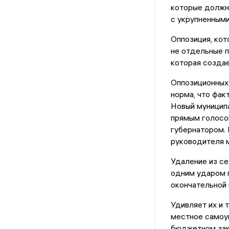
которые должн
с укрупненными
Оппозиция, кот
не отдельные п
которая создае
Оппозиционных
норма, что фак
Новый муниципа
прямым голосов
губернатором. 
руководителя 
Удаление из се
одним ударом п
окончательной 
Удивляет их и 
местное самоуп
бюджетном зак