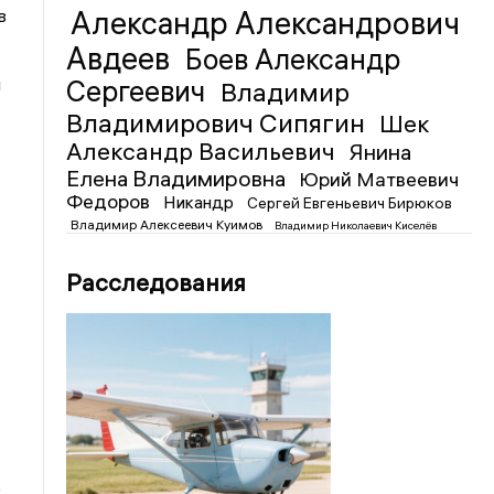
в
Александр Александрович
Авдеев
Боев Александр
и
Сергеевич
Владимир
Владимирович Сипягин
Шек
Александр Васильевич
Янина
Елена Владимировна
Юрий Матвеевич
Федоров
Никандр
Сергей Евгеньевич Бирюков
Владимир Алексеевич Куимов
Владимир Николаевич Киселёв
Расследования
г