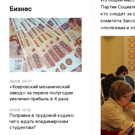
Партии Социаль
Бизнес
кто следит за 
комитета Заксо
«полезным и з
08/08
09:01
«Ковровский механический
завод» за первое полугодие
увеличил прибыль в 4 раза
05/08
13:32
Поправки в трудовой кодекс:
чего ждать владимирским
студентам?