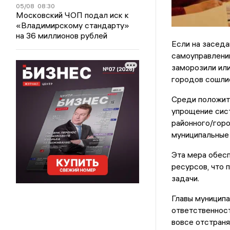
05/08
08:30
Московский ЧОП подал иск к
«Владимирскому стандарту»
на 36 миллионов рублей
Если на засед
самоуправлению
заморозили или
городов сошлис
Среди положите
упрощение сист
районного/горо
муниципальные 
Эта мера обесп
ресурсов, что 
задачи.
Главы муниципа
ответственност
вовсе отстраня