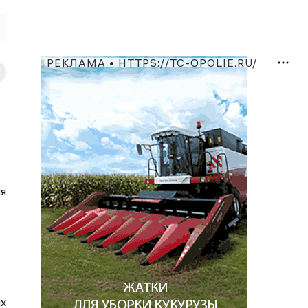
РЕКЛАМА • HTTPS://TC-OPOLIE.RU/
ия
их