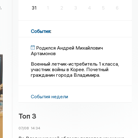
,
31
1
2
3
4
5
6
События
:
Родился Андрей Михайлович
Артамонов
Военный летчик-истребитель 1 класса,
участник войны в Корее. Почетный
гражданин города Владимира.
События недели
Топ 3
07/08
14:34