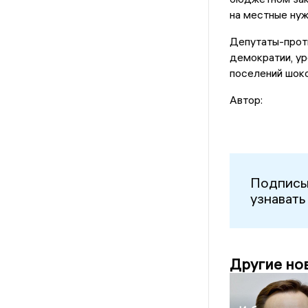
на местные ну
Депутаты-проти
демократии, ур
поселений шок
Автор:
Подписы
узнавать
Другие но