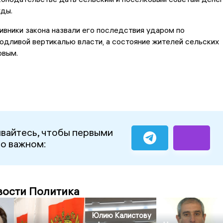
жды.
вники закона назвали его последствия ударом по
одливой вертикалью власти, а состояние жителей сельских
овым.
вайтесь, чтобы первыми
 о важном:
вости Политика
Юлию Калистову