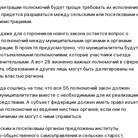
ентрации полномочий будет проще требовать их исполнения
е придется разрываться между сельскими или поселковыми 
инистрациями.
аже для сторонников нового закона остается вопрос о
 полномочий между муниципальными органами и органами
ации. В проекте предусмотрено, что муниципалитеты будут
еотъемлемыми полномочиями, которые участники съезда
ачительными. А вот 28 жизненно важных полномочий в сфере
а, образования и других лишь могут быть делегированы на
ь властью региона.
да сошлись на том, что все 55 полномочий закон должен
муниципалитетам вместе с необходимыми для их реализации
редствами. А субъект федерации должен иметь право изъят
е полномочия из ведения местных органов, если они по
ичинам не могут с ними справиться.
ьским и поселковым органом предложены институты
о-общественного самоуправления и сельских старост,