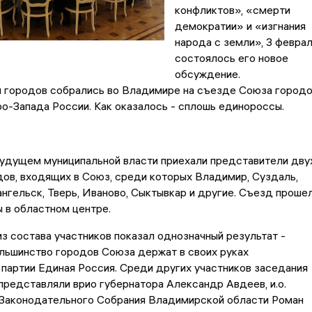
конфликтов», «смерти
демократии» и «изгнания
народа с земли», 3 февра
состоялось его новое
обсуждение.
 городов собрались во Владимире на съезде Союза город
о-Запада России. Как оказалось - сплошь единороссы.
будущем муниципальной власти приехали представители дву
ов, входящих в Союз, среди которых Владимир, Суздаль,
нгельск, Тверь, Иваново, Сыктывкар и другие. Съезд проше
 в областном центре.
з состава участников показал однозначный результат -
льшинство городов Союза держат в своих руках
партии Единая Россия. Среди других участников заседания
представляли врио губернатора Александр Авдеев, и.о.
Законодательного Собрания Владимирской области Роман