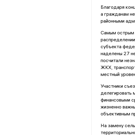
Благодаря конц
а гражданам н
районными адм
Самым острым д
распределении
субъекта федер
наделены 27 н
посчитали незн
ЖКХ, транспорт
местный уровен
Участники съез
делегировать 
финансовыми с
жизненно важны
объективным пр
На замену сел
территориальн