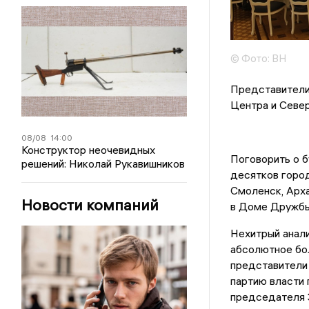
© Фото: ВН
Представители
Центра и Север
08/08
14:00
Конструктор неочевидных
Поговорить о 
решений: Николай Рукавишников
десятков город
Смоленск, Арха
Новости компаний
в Доме Дружбы
Нехитрый анали
абсолютное бо
представители 
партию власти 
председателя 