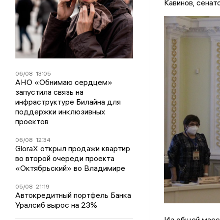
Кавинов, сенат
06/08
13:05
АНО «Обнимаю сердцем»
запустила связь на
инфраструктуре Билайна для
поддержки инклюзивных
проектов
06/08
12:34
GloraX открыл продажи квартир
во второй очереди проекта
«Октябрьский» во Владимире
05/08
21:19
Автокредитный портфель Банка
Уралсиб вырос на 23%
Из общей масс