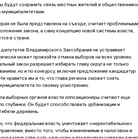
ы будут сохранить связь местных жителей и общественнико
 муниципалитетами.
орая не была представлена на съезде, считает проблемным
оложения закона, а саму концепцию новой системы власти,
тся в стране.
 депутатов Владимирского Заксобрания не устраивает
тически может произойти отмена выборов на всех уровнях.
льный закон разрешает избирать главу округа не только
анием, но и по конкурсу, включая предложение кандидатур
Не нравится им и то, что глава региона сможет снять
муниципалитета по своему усмотрению.
ла выборных органов власти оппозиционеры считают еще
о глубинке. Он будет способствовать урбанизации и
гибели деревень.
то, что федеральная власть уничтожает «нерентабельное»
равление, вместо того, чтобы изменениями в налоговом и
онодательстве дать сельским и поселковым советам дене