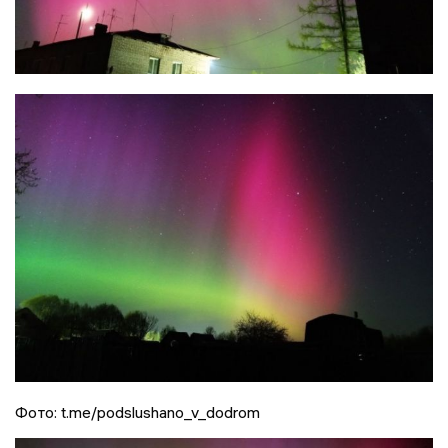
Фото: t.me/podslushano_v_dodrom